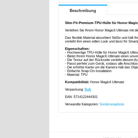
Beschreibung
Slim-Fit-Premium-TPU-Hülle für Honor Magic
Verleihen Sie Ihrem Honor Magic6 Ultimate mit d
Das flexible Material absorbiert Stöße und hält 
verleiht ihm einen edlen Look und lässt Ihr Smart
Eigenschaften:
- Hochwertige TPU-Hülle für Honor Magic6 Ultim
- Bietet Ihrem Honor Magic6 Ultimate einen unver
- Die Textur auf der Rückseite verleiht diesem 
- Passt perfekt zum Gerät, sodass alle Anschlü
- Die erhöhte Kante um die Kamera hält das Objek
- Einfache Snap-On-Installation
- Material: TPU
Kompatibilität:
Honor Magic6 Ultimate
Verpackung:
Bulk
EAN: 5714122444301
Verwandte Kategorien:
Sonderangebote