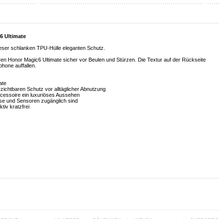
6 Ultimate
ieser schlanken TPU-Hülle eleganten Schutz.
Ihren Honor Magic6 Ultimate sicher vor Beulen und Stürzen. Die Textur auf der Rückseite
phone auffallen.
ate
zichtbaren Schutz vor alltäglicher Abnutzung
Accessoire ein luxuriöses Aussehen
sse und Sensoren zugänglich sind
tiv kratzfrei