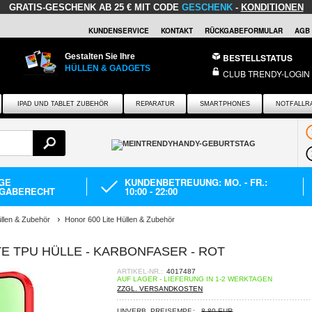
GRATIS-GESCHENK
AB 25 € MIT CODE
GESCHENK
-
KONDITIONEN
KUNDENSERVICE
KONTAKT
RÜCKGABEFORMULAR
AGB
Gestalten Sie Ihre
BESTELLSTATUS
HÜLLEN & GADGETS
CLUB TRENDY-LOGIN
IPAD UND TABLET ZUBEHÖR
REPARATUR
SMARTPHONES
NOTFALLR
AGE
KUNDENBETREUUNG: MO. - FR.:
GABERECHT
10:00 - 22:00
llen & Zubehör
Honor 600 Lite Hüllen & Zubehör
E TPU HÜLLE - KARBONFASER - ROT
ARTIKEL-NR.:
4017487
AUF LAGER - LIEFERUNG IN 1-2 WERKTAGEN
ZZGL. VERSANDKOSTEN
UNVERB. PREISEMPF.:
8,80 EUR