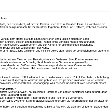
nfaser
chutz, den es verdient, mit diesem Carbon Fiber Texture Brushed Case. Es kombiniert ein
 Schutzdesign und schützt Ihr Gerät vor täglichen Stößen und Kratzern, während es einen
verleiht dem Honor 600 Lite einen sportlichen und zugleich eleganten Look.
eren Stürzen, Stößen und täglichem Tragen, ohne unnötige Masse hinzuzufügen.
 den Anschlüssen, Lautsprechern und der Kamera für eine mühelose Bedienung.
nd Beutel und liegt angenehm in der Hand.
 sorgt für zusätzliche Griffigkeit und minimiert die Gefahr eines versehentlichen Ausrutschens.
 Lite in und aus Taschen und Beuteln, ohne sich Gedanken über Kratzer zu machen.
ssionelle und moderne Ästhetik, die sich nahtlos in Büroumgebungen einfügt.
or versehentlichen Stößen, wenn Sie unterwegs sind oder neue Orte erkunden.
n sorgt für einen sicheren Halt, auch wenn Ihre Hände schwitzen.
 Case kombiniert Stil, Haltbarkeit und Funktionalität in einem Paket. Durch die Beibehaltung
es sich nicht sperrig an, während das gebürstete Design einen luxuriösen Touch verleiht.
siko einer versehentlichen Beschädigung, was es ideal für einen aktiven Lebensstil macht.
nfasertextur
ertes Muster aufweist, hat die leichte Festigkeit von echter Kohlefaser dazu geführt, dass
 und Raumfahrt beliebt ist.
l aus, sondern helfen auch, Fingerabdrücke und Flecken zu verbergen.
Verhältnis zwischen Stil und Stoßfestigkeit und erfüllen die Anforderungen der Verbraucher
hüllen sehr beliebt und bieten eine raffinierte Ästhetik, die sich von einfachen glänzenden