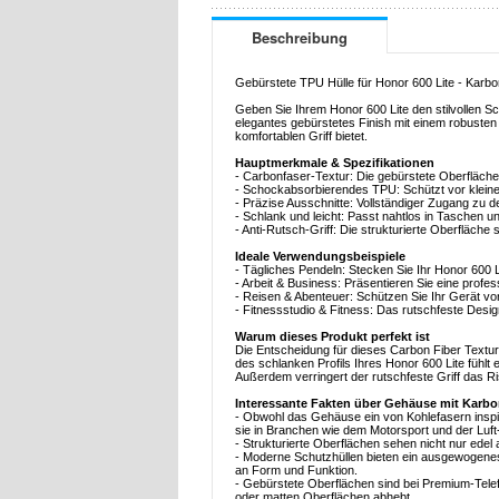
Beschreibung
Gebürstete TPU Hülle für Honor 600 Lite - Karbo
Geben Sie Ihrem Honor 600 Lite den stilvollen S
elegantes gebürstetes Finish mit einem robusten
komfortablen Griff bietet.
Hauptmerkmale & Spezifikationen
- Carbonfaser-Textur: Die gebürstete Oberfläche 
- Schockabsorbierendes TPU: Schützt vor klein
- Präzise Ausschnitte: Vollständiger Zugang zu
- Schlank und leicht: Passt nahtlos in Taschen u
- Anti-Rutsch-Griff: Die strukturierte Oberfläche
Ideale Verwendungsbeispiele
- Tägliches Pendeln: Stecken Sie Ihr Honor 600
- Arbeit & Business: Präsentieren Sie eine profe
- Reisen & Abenteuer: Schützen Sie Ihr Gerät v
- Fitnessstudio & Fitness: Das rutschfeste Desig
Warum dieses Produkt perfekt ist
Die Entscheidung für dieses Carbon Fiber Texture
des schlanken Profils Ihres Honor 600 Lite fühlt 
Außerdem verringert der rutschfeste Griff das Ri
Interessante Fakten über Gehäuse mit Karbo
- Obwohl das Gehäuse ein von Kohlefasern inspiri
sie in Branchen wie dem Motorsport und der Luft-
- Strukturierte Oberflächen sehen nicht nur ede
- Moderne Schutzhüllen bieten ein ausgewogenes 
an Form und Funktion.
- Gebürstete Oberflächen sind bei Premium-Telefon
oder matten Oberflächen abhebt.