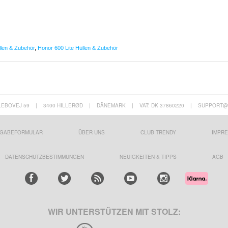
len & Zubehör
,
Honor 600 Lite Hüllen & Zubehör
LEBOVEJ 59
|
3400 HILLERØD
|
DÄNEMARK
|
VAT: DK 37860220
|
SUPPORT@
GABEFORMULAR
ÜBER UNS
CLUB TRENDY
IMPR
DATENSCHUTZBESTIMMUNGEN
NEUIGKEITEN & TIPPS
AGB
WIR UNTERSTÜTZEN MIT STOLZ: