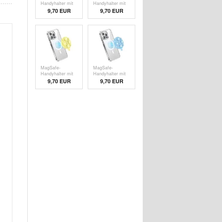
Handyhalter mit
Handyhalter mit
Saugnapf aus
Saugnapf aus
9,70
EUR
9,70
EUR
Silikon
Silikon - Rot
MagSafe-
MagSafe-
Handyhalter mit
Handyhalter mit
Saugnapf aus
Saugnapf aus
9,70
EUR
9,70
EUR
Silikon - Gelb
Silikon -
Himmelblau