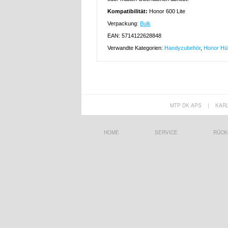
Kompatibilität:
Honor 600 Lite
Verpackung:
Bulk
EAN: 5714122628848
Verwandte Kategorien:
Handyzubehör
,
Honor Hül
MTP DK APS
|
KAR
HOME
SERVICE
RÜCK