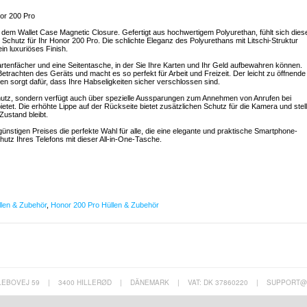
nor 200 Pro
dem Wallet Case Magnetic Closure. Gefertigt aus hochwertigem Polyurethan, fühlt sich dies
n Schutz für Ihr Honor 200 Pro. Die schlichte Eleganz des Polyurethans mit Litschi-Struktur
in luxuriöses Finish.
artenfächer und eine Seitentasche, in der Sie Ihre Karten und Ihr Geld aufbewahren können.
etrachten des Geräts und macht es so perfekt für Arbeit und Freizeit. Der leicht zu öffnende
en sorgt dafür, dass Ihre Habseligkeiten sicher verschlossen sind.
Schutz, sondern verfügt auch über spezielle Aussparungen zum Annehmen von Anrufen bei
tet. Die erhöhte Lippe auf der Rückseite bietet zusätzlichen Schutz für die Kamera und stell
Zustand bleibt.
nstigen Preises die perfekte Wahl für alle, die eine elegante und praktische Smartphone-
utz Ihres Telefons mit dieser All-in-One-Tasche.
len & Zubehör
,
Honor 200 Pro Hüllen & Zubehör
LEBOVEJ 59
|
3400 HILLERØD
|
DÄNEMARK
|
VAT: DK 37860220
|
SUPPORT@