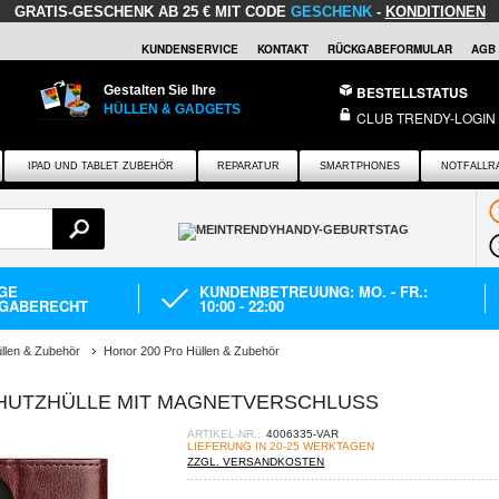
GRATIS-GESCHENK
AB 25 € MIT CODE
GESCHENK
-
KONDITIONEN
KUNDENSERVICE
KONTAKT
RÜCKGABEFORMULAR
AGB
Gestalten Sie Ihre
BESTELLSTATUS
HÜLLEN & GADGETS
CLUB TRENDY-LOGIN
IPAD UND TABLET ZUBEHÖR
REPARATUR
SMARTPHONES
NOTFALLR
AGE
KUNDENBETREUUNG: MO. - FR.:
GABERECHT
10:00 - 22:00
llen & Zubehör
Honor 200 Pro Hüllen & Zubehör
CHUTZHÜLLE MIT MAGNETVERSCHLUSS
ARTIKEL-NR.:
4006335-VAR
LIEFERUNG IN 20-25 WERKTAGEN
ZZGL. VERSANDKOSTEN