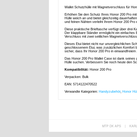
Wallet Schutzhülle mit Magnetverschluss für Ho
Erhöhen Sie den Schutz Ihres Honor 200 Pro mit 
Hülle weich an und bietet gleichzeitig dauerhafte
und feinen Nähten verleiht Ihrem Honor 200 Pro e
Diese praktische Brieftasche verfügt über drei K
Der klappbare Ständer ermöglicht ein einfaches B
Verschluss mit zwei seitlichen Magnetverschlüss
Dieses Etui bietet nicht nur unvergleichlichen 
geschlossenem Etui, was zusätzlichen Komfort bie
sicher, dass Ihr Honor 200 Pro in einwandfreiem 
Das Honor 200 Pro Wallet Case ist dank seines gü
Hülle suchen. Verbessern Sie noch heute den Sch
Kompatibilität:
Honor 200 Pro
Verpacken: Bulk
EAN: 5714122470522
Verwandte Kategorien:
Handyzubehör
,
Honor Hül
MTP DK APS
|
KAR