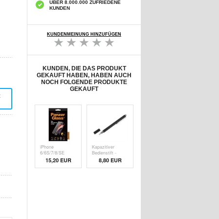
ÜBER 8.000.000 ZUFRIEDENE
KUNDEN
KUNDENMEINUNG HINZUFÜGEN
KUNDEN, DIE DAS PRODUKT
GEKAUFT HABEN, HABEN AUCH
NOCH FOLGENDE PRODUKTE
GEKAUFT
t
iPhone
Kapazitiver
6/6S/7/8/SE
Bedienstift -
(2020)/SE (
Schw
15,20 EUR
8,80 EUR