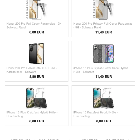
Honor 200 Pro Full Cover Panzerglas - 9H -
Honor 200 Pro Privacy Full Cover Panzerglas
Schwarz Rand
- 9H - Schwarz Rand
8,80 EUR
11,40 EUR
Honor 200 Pro Gebürstete TPU Hülle -
iPhone 16 Plus Stylish Glitter Serie Hybrid
Karbonfaser - Schwarz
Hülle - Schwarz
8,80 EUR
11,40 EUR
iPhone 16 Plus Kratzfest Hybrid Hülle -
iPhone 16 Kratzfest Hybrid Hülle -
Durchsichtig
Durchsichtig
8,80 EUR
8,80 EUR