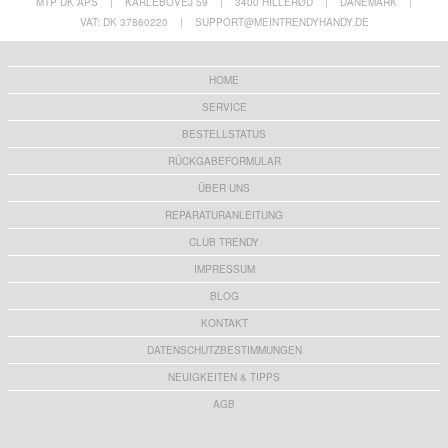
MTP DK APS
|
KARLEBOVEJ 59
|
3400 HILLERØD
|
DÄNEMARK
|
VAT: DK 37860220
|
SUPPORT@MEINTRENDYHANDY.DE
HOME
SERVICE
BESTELLSTATUS
RÜCKGABEFORMULAR
ÜBER UNS
REPARATURANLEITUNG
CLUB TRENDY
IMPRESSUM
BLOG
KONTAKT
DATENSCHUTZBESTIMMUNGEN
NEUIGKEITEN & TIPPS
AGB