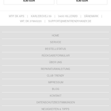
8,80 EUR
8,80 EUR
MTP DK APS
|
KARLEBOVEJ 59
|
3400 HILLERØD
|
DÄNEMARK
|
VAT: DK 37860220
|
SUPPORT@MEINTRENDYHANDY.DE
HOME
SERVICE
BESTELLSTATUS
RÜCKGABEFORMULAR
ÜBER UNS
REPARATURANLEITUNG
CLUB TRENDY
IMPRESSUM
BLOG
KONTAKT
DATENSCHUTZBESTIMMUNGEN
NEUIGKEITEN & TIPPS