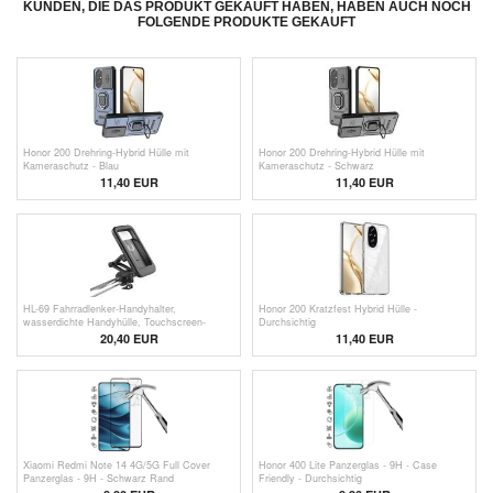
KUNDEN, DIE DAS PRODUKT GEKAUFT HABEN, HABEN AUCH NOCH
FOLGENDE PRODUKTE GEKAUFT
Honor 200 Drehring-Hybrid Hülle mit
Honor 200 Drehring-Hybrid Hülle mit
Kameraschutz - Blau
Kameraschutz - Schwarz
11,40 EUR
11,40 EUR
HL-69 Fahrradlenker-Handyhalter,
Honor 200 Kratzfest Hybrid Hülle -
wasserdichte Handyhülle, Touchscreen-
Durchsichtig
Halterung für Radfahren und Motorrad
20,40 EUR
11,40 EUR
Xiaomi Redmi Note 14 4G/5G Full Cover
Honor 400 Lite Panzerglas - 9H - Case
Panzerglas - 9H - Schwarz Rand
Friendly - Durchsichtig