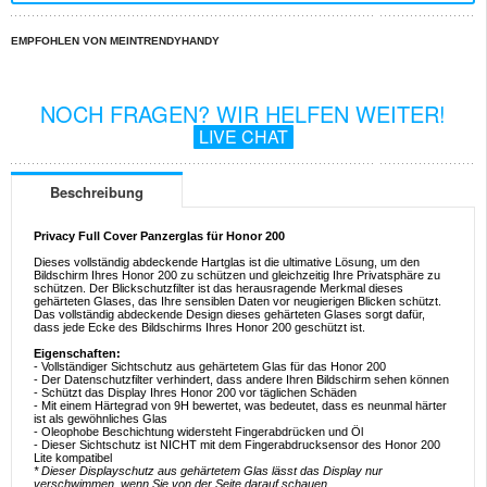
EMPFOHLEN VON MEINTRENDYHANDY
NOCH FRAGEN? WIR HELFEN WEITER!
LIVE CHAT
Beschreibung
Privacy Full Cover Panzerglas für Honor 200
Dieses vollständig abdeckende Hartglas ist die ultimative Lösung, um den
Bildschirm Ihres Honor 200 zu schützen und gleichzeitig Ihre Privatsphäre zu
schützen. Der Blickschutzfilter ist das herausragende Merkmal dieses
gehärteten Glases, das Ihre sensiblen Daten vor neugierigen Blicken schützt.
Das vollständig abdeckende Design dieses gehärteten Glases sorgt dafür,
dass jede Ecke des Bildschirms Ihres Honor 200 geschützt ist.
Eigenschaften:
- Vollständiger Sichtschutz aus gehärtetem Glas für das Honor 200
- Der Datenschutzfilter verhindert, dass andere Ihren Bildschirm sehen können
- Schützt das Display Ihres Honor 200 vor täglichen Schäden
- Mit einem Härtegrad von 9H bewertet, was bedeutet, dass es neunmal härter
ist als gewöhnliches Glas
- Oleophobe Beschichtung widersteht Fingerabdrücken und Öl
- Dieser Sichtschutz ist NICHT mit dem Fingerabdrucksensor des Honor 200
Lite kompatibel
* Dieser Displayschutz aus gehärtetem Glas lässt das Display nur
verschwimmen, wenn Sie von der Seite darauf schauen