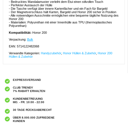
- Bedrucktes Mandalamuster verleiht dem Etui einen stilvollen Touch
- Perfekter Austausch der Hülle
- Die Tasche verfügt über innere Kartenfächer und ein Fach für Bargeld
- Der Magnetverschluss hält Karten, Bargeld und Honor 200 sicher in Position
- Alle notwendigen Ausschnitte ermöglichen eine bequeme tägliche Nutzung des
Honor 200
- Materialien: Polyurethan mit einer Innenhülle aus TPU (thermoplastisches
Polyurethan)
Kompatibilität:
Honor 200
Verpackung:
Bulk
EAN: 5714122482068
Verwandte Kategorien:
Handyzubehör
,
Honor Hüllen & Zubehör
,
Honor 200
Hüllen & Zubehör
EXPRESSVERSAND
CLUB TRENDY
7% RABATT ERHALTEN
KUNDENBETREUUNG
MO. - FR. 10:00 - 22:00
30 TAGE RÜCKGABERECHT
ÜBER 8.000.000 ZUFRIEDENE
KUNDEN