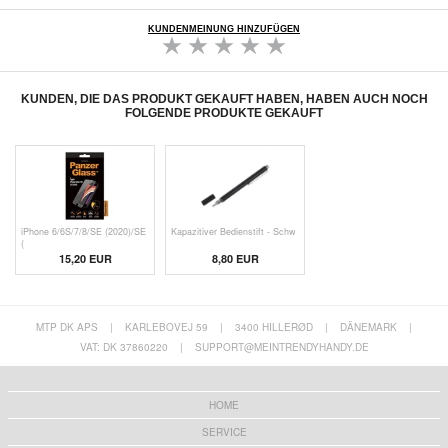
KUNDENMEINUNG HINZUFÜGEN
KUNDEN, DIE DAS PRODUKT GEKAUFT HABEN, HABEN AUCH NOCH
FOLGENDE PRODUKTE GEKAUFT
iPhone 6/6S/7/8/SE (2020)/SE
Kapazitiver Bedienstift - Schw
(
15,20 EUR
8,80 EUR
MTP DK APS
|
KARLEBOVEJ 59
|
3400 HILLERØD
|
DÄNEMARK
|
VAT: DK 37860220
|
SUPPORT@MEINTRENDYHANDY.DE
HOME
SERVICE