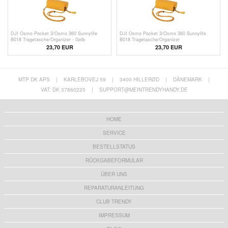
DJI Osmo Pocket 3/Osmo 360 Sunnylife
DJI Osmo Pocket 3/Osmo 360 Sunnylife
B018 Tragetasche/Organizer - Gelb
B018 Tragetasche/Organizer
23,70 EUR
23,70 EUR
MTP DK APS
|
KARLEBOVEJ 59
|
3400 HILLERØD
|
DÄNEMARK
|
VAT: DK 37860220
|
SUPPORT@MEINTRENDYHANDY.DE
HOME
SERVICE
BESTELLSTATUS
RÜCKGABEFORMULAR
ÜBER UNS
REPARATURANLEITUNG
CLUB TRENDY
IMPRESSUM