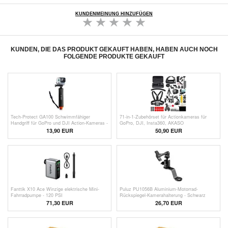
KUNDENMEINUNG HINZUFÜGEN
KUNDEN, DIE DAS PRODUKT GEKAUFT HABEN, HABEN AUCH NOCH
FOLGENDE PRODUKTE GEKAUFT
Tech-Protect GA100 Schwimmfähiger
71-in-1-Zubehörset für Actionkameras für
Handgriff für GoPro und DJI Action-Kameras -
GoPro, DJI, Insta360, AKASO
Schwarz
13,90 EUR
50,90 EUR
Fanttik X10 Ace Winzige elektrische Mini-
Puluz PU1056B Aluminium-Motorrad-
Fahrradpumpe - 120 PSI
Rückspiegel-Kamerahalterung - Schwarz
71,30 EUR
26,70 EUR