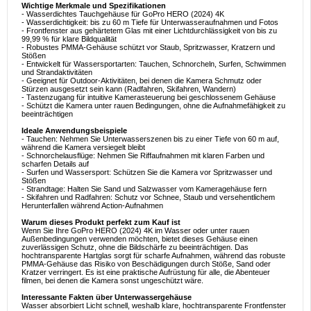
Wichtige Merkmale und Spezifikationen
- Wasserdichtes Tauchgehäuse für GoPro HERO (2024) 4K
- Wasserdichtigkeit: bis zu 60 m Tiefe für Unterwasseraufnahmen und Fotos
- Frontfenster aus gehärtetem Glas mit einer Lichtdurchlässigkeit von bis zu
99,99 % für klare Bildqualität
- Robustes PMMA-Gehäuse schützt vor Staub, Spritzwasser, Kratzern und
Stößen
- Entwickelt für Wassersportarten: Tauchen, Schnorcheln, Surfen, Schwimmen
und Strandaktivitäten
- Geeignet für Outdoor-Aktivitäten, bei denen die Kamera Schmutz oder
Stürzen ausgesetzt sein kann (Radfahren, Skifahren, Wandern)
- Tastenzugang für intuitive Kamerasteuerung bei geschlossenem Gehäuse
- Schützt die Kamera unter rauen Bedingungen, ohne die Aufnahmefähigkeit zu
beeinträchtigen
Ideale Anwendungsbeispiele
- Tauchen: Nehmen Sie Unterwasserszenen bis zu einer Tiefe von 60 m auf,
während die Kamera versiegelt bleibt
- Schnorchelausflüge: Nehmen Sie Riffaufnahmen mit klaren Farben und
scharfen Details auf
- Surfen und Wassersport: Schützen Sie die Kamera vor Spritzwasser und
Stößen
- Strandtage: Halten Sie Sand und Salzwasser vom Kameragehäuse fern
- Skifahren und Radfahren: Schutz vor Schnee, Staub und versehentlichem
Herunterfallen während Action-Aufnahmen
Warum dieses Produkt perfekt zum Kauf ist
Wenn Sie Ihre GoPro HERO (2024) 4K im Wasser oder unter rauen
Außenbedingungen verwenden möchten, bietet dieses Gehäuse einen
zuverlässigen Schutz, ohne die Bildschärfe zu beeinträchtigen. Das
hochtransparente Hartglas sorgt für scharfe Aufnahmen, während das robuste
PMMA-Gehäuse das Risiko von Beschädigungen durch Stöße, Sand oder
Kratzer verringert. Es ist eine praktische Aufrüstung für alle, die Abenteuer
filmen, bei denen die Kamera sonst ungeschützt wäre.
Interessante Fakten über Unterwassergehäuse
Wasser absorbiert Licht schnell, weshalb klare, hochtransparente Frontfenster