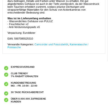
dazu beitragen, Details und Farben unter Wasser zu erhalten. Ein gut
abgedichtetes Gehäuse ist auch in der Tiefe unerlässlich, da der Wasserdruck
beim Tauchen erheblich zunimmt, sodass präzise Dichtungen und
strapazierfähige Materialien für den Schutz von Actionkameras von
entscheidender Bedeutung sind.
Was ist im Lieferumfang enthalten
- Wasserdichtes Gehäuse von PULUZ
- Feuchttücher x2
- Anti-Verdunstungspads x6
Verpackung: Euroblister
EAN: 5907085525310
Verwandte Kategorien:
Camcorder und Fotozubehör
,
Kameratasche /
Fototasche
EXPRESSVERSAND
CLUB TRENDY
7% RABATT ERHALTEN
KUNDENBETREUUNG
MO. - FR. 10:00 - 22:00
30 TAGE RÜCKGABERECHT
ÜBER 8.000.000 ZUFRIEDENE
KUNDEN