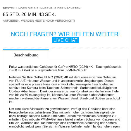
BESTELLUNGEN DIE SIE INNERHALB DER NÄCHSTEN
85 STD. 26 MIN. 43 SEK.
AUFGEBEN, WERDEN HEUTE NOCH VERSCHICKT!
NOCH FRAGEN? WIR HELFEN WEITER!
LIVE CHAT
Beschreibung
Puluz wasserdichtes Gehäuse für GoPro HERO (2024) 4K - Tauchgehäuse bis
zu 60 m, Objektiv aus gehärtetem Glas, PMMA-Schutz
Nehmen Sie Ihre GoPro HERO (2024) 4K mit dem wasserdichten Gehäuse
von PULUZ mit unter Wasser und in anspruchsvolle Umgebungen. Dieses
speziell für eine präzise Passform entwickelte, versiegelte Tauchgehäuse
schützt Ihre Kamera beim Tauchen, Schnorcheln, Surfen und bei alltäglichen
Outdoor-Abenteuern. Dank der wasserdichten Konstruktion, die für eine Tiefe
von bis zu 60 m ausgelegt ist, können Sie unter Wasser sicher Aufnahmen
machen, während die Kamera vor Wasser, Sand, Staub und Stößen geschützt
ist.
Um eine klare Bildqualität zu gewährleisten, verfügt das Gehäuse über eine
Frontscheibe aus gehärtetem Glas mit sehr hoher Lichtdurchlässigkeit, die
dazu beiträgt, scharfe Details und satte Farben mit minimalen Störungen zu
erhalten. Das robuste PMMA-Gehäuse bietet starken Schutz vor Kratzern und
Stößen, während das Tastendesign eine komfortable Steuerung der Kamera
ermöglicht, selbst wenn Sie sich im Wasser befinden oder Handschuhe tragen.