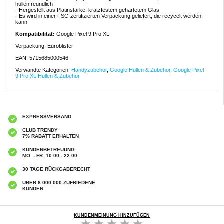
hüllenfreundlich
- Hergestellt aus Platinstärke, kratzfestem gehärtetem Glas
- Es wird in einer FSC-zertifizierten Verpackung geliefert, die recycelt werden
kann
Kompatibilität:
Google Pixel 9 Pro XL
Verpackung: Euroblister
EAN: 5715685000546
Verwandte Kategorien:
Handyzubehör
,
Google Hüllen & Zubehör
,
Google Pixel
9 Pro XL Hüllen & Zubehör
EXPRESSVERSAND
CLUB TRENDY
7% RABATT ERHALTEN
KUNDENBETREUUNG
MO. - FR. 10:00 - 22:00
30 TAGE RÜCKGABERECHT
ÜBER 8.000.000 ZUFRIEDENE
KUNDEN
KUNDENMEINUNG HINZUFÜGEN