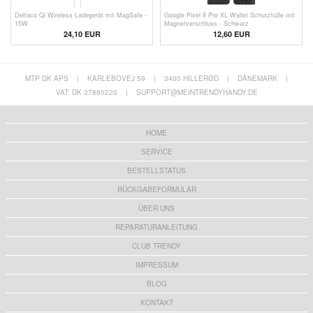
Deltaco Qi Wireless Ladegerät mit MagSafe -
Google Pixel 9 Pro XL Wallet Schutzhülle mit
15W
Magnetverschluss - Schwarz
24,10 EUR
12,60 EUR
MTP DK APS
|
KARLEBOVEJ 59
|
3400 HILLERØD
|
DÄNEMARK
|
VAT: DK 37860220
|
SUPPORT@MEINTRENDYHANDY.DE
HOME
SERVICE
BESTELLSTATUS
RÜCKGABEFORMULAR
ÜBER UNS
REPARATURANLEITUNG
CLUB TRENDY
IMPRESSUM
BLOG
KONTAKT