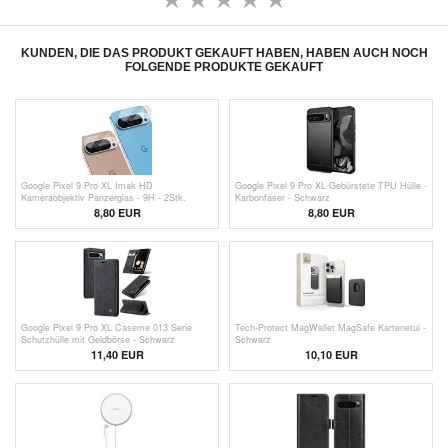
KUNDEN, DIE DAS PRODUKT GEKAUFT HABEN, HABEN AUCH NOCH
FOLGENDE PRODUKTE GEKAUFT
Google Pixel 9 Pro XL Imak HD
Google Pixel 9 Pro XL Gebürstete TPU Hülle -
Kameraobjektiv Panzerglas - 9H - 2Stk.
Karbonfaser - Schwarz
8,80 EUR
8,80 EUR
Google Pixel 9 Pro XL Caseme 013 Serie
Tech-Protect MagWallet MagSafe Kartenetui -
Schutzhülle mit Geldbörse - Schwarz
Schwarz
11,40 EUR
10,10 EUR