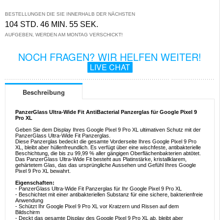
BESTELLUNGEN DIE SIE INNERHALB DER NÄCHSTEN
104 STD. 46 MIN. 55 SEK.
AUFGEBEN, WERDEN AM MONTAG VERSCHICKT!
NOCH FRAGEN? WIR HELFEN WEITER!
LIVE CHAT
Beschreibung
PanzerGlass Ultra-Wide Fit AntiBacterial Panzerglas für Google Pixel 9
Pro XL
Geben Sie dem Display Ihres Google Pixel 9 Pro XL ultimativen Schutz mit der
PanzerGlass Ultra-Wide Fit Panzerglas.
Diese Panzerglas bedeckt die gesamte Vorderseite Ihres Google Pixel 9 Pro
XL, bleibt aber hüllenfreundlich. Es verfügt über eine wischfeste, antibakterielle
Beschichtung, die bis zu 99,99 % aller gängigen Oberflächenbakterien abtötet.
Das PanzerGlass Ultra-Wide Fit besteht aus Platinstärke, kristallklarem,
gehärtetem Glas, das das ursprüngliche Aussehen und Gefühl Ihres Google
Pixel 9 Pro XL bewahrt.
Eigenschaften:
- PanzerGlass Ultra-Wide Fit Panzerglas für Ihr Google Pixel 9 Pro XL
- Beschichtet mit einer antibakteriellen Substanz für eine sichere, bakterienfreie
Anwendung
- Schützt Ihr Google Pixel 9 Pro XL vor Kratzern und Rissen auf dem
Bildschirm
- Deckt das gesamte Display des Google Pixel 9 Pro XL ab, bleibt aber