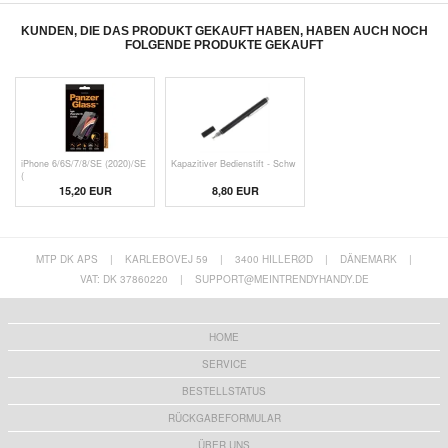
KUNDEN, DIE DAS PRODUKT GEKAUFT HABEN, HABEN AUCH NOCH
FOLGENDE PRODUKTE GEKAUFT
iPhone 6/6S/7/8/SE (2020)/SE
Kapazitiver Bedienstift - Schw
(
15,20 EUR
8,80 EUR
MTP DK APS
|
KARLEBOVEJ 59
|
3400 HILLERØD
|
DÄNEMARK
|
VAT: DK 37860220
|
SUPPORT@MEINTRENDYHANDY.DE
HOME
SERVICE
BESTELLSTATUS
RÜCKGABEFORMULAR
ÜBER UNS