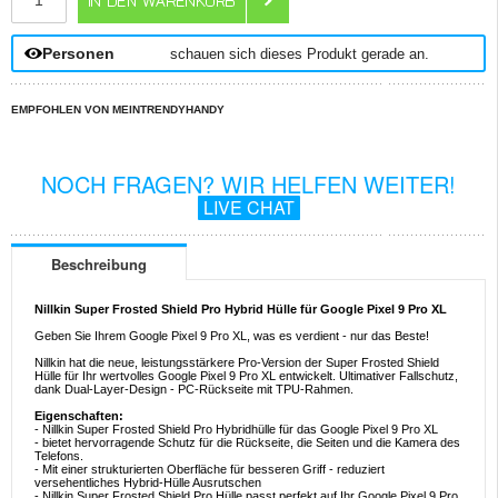
Personen
schauen sich dieses Produkt gerade an.
EMPFOHLEN VON MEINTRENDYHANDY
NOCH FRAGEN? WIR HELFEN WEITER!
LIVE CHAT
Beschreibung
Nillkin Super Frosted Shield Pro Hybrid Hülle für Google Pixel 9 Pro XL
Geben Sie Ihrem Google Pixel 9 Pro XL, was es verdient - nur das Beste!
Nillkin hat die neue, leistungsstärkere Pro-Version der Super Frosted Shield
Hülle für Ihr wertvolles Google Pixel 9 Pro XL entwickelt. Ultimativer Fallschutz,
dank Dual-Layer-Design - PC-Rückseite mit TPU-Rahmen.
Eigenschaften:
- Nillkin Super Frosted Shield Pro Hybridhülle für das Google Pixel 9 Pro XL
- bietet hervorragende Schutz für die Rückseite, die Seiten und die Kamera des
Telefons.
- Mit einer strukturierten Oberfläche für besseren Griff - reduziert
versehentliches Hybrid-Hülle Ausrutschen
- Nillkin Super Frosted Shield Pro Hülle passt perfekt auf Ihr Google Pixel 9 Pro