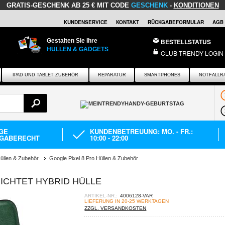
GRATIS-GESCHENK
AB 25 € MIT CODE
GESCHENK
-
KONDITIONEN
KUNDENSERVICE
KONTAKT
RÜCKGABEFORMULAR
AGB
Gestalten Sie Ihre
BESTELLSTATUS
HÜLLEN & GADGETS
CLUB TRENDY-LOGIN
IPAD UND TABLET ZUBEHÖR
REPARATUR
SMARTPHONES
NOTFALLR
AGE
KUNDENBETREUUNG: MO. - FR.:
GABERECHT
10:00 - 22:00
üllen & Zubehör
Google Pixel 8 Pro Hüllen & Zubehör
ICHTET HYBRID HÜLLE
ARTIKEL-NR.:
4006128-VAR
LIEFERUNG IN 20-25 WERKTAGEN
ZZGL. VERSANDKOSTEN