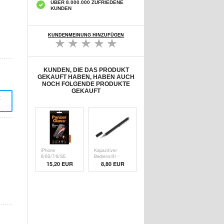
ÜBER 8.000.000 ZUFRIEDENE
KUNDEN
KUNDENMEINUNG HINZUFÜGEN
KUNDEN, DIE DAS PRODUKT
GEKAUFT HABEN, HABEN AUCH
NOCH FOLGENDE PRODUKTE
GEKAUFT
t
iPhone
Kapazitiver
6/6S/7/8/SE
Bedienstift -
(2020)/SE (
Schw
15,20 EUR
8,80 EUR