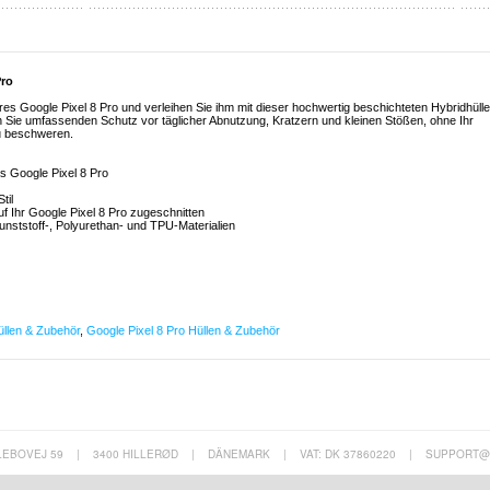
Pro
hres Google Pixel 8 Pro und verleihen Sie ihm mit dieser hochwertig beschichteten Hybridhülle
en Sie umfassenden Schutz vor täglicher Abnutzung, Kratzern und kleinen Stößen, ohne Ihr
zu beschweren.
as Google Pixel 8 Pro
til
auf Ihr Google Pixel 8 Pro zugeschnitten
unststoff-, Polyurethan- und TPU-Materialien
llen & Zubehör
,
Google Pixel 8 Pro Hüllen & Zubehör
LEBOVEJ 59
|
3400 HILLERØD
|
DÄNEMARK
|
VAT: DK 37860220
|
SUPPORT@