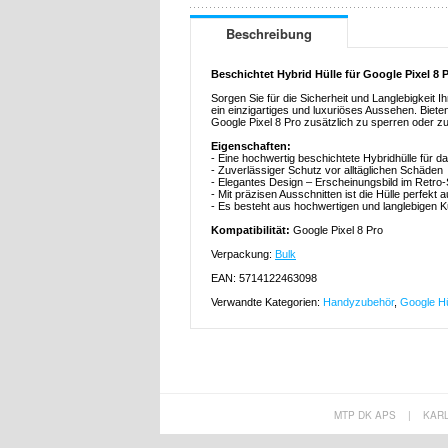
Beschreibung
Beschichtet Hybrid Hülle für Google Pixel 8 
Sorgen Sie für die Sicherheit und Langlebigkeit I
ein einzigartiges und luxuriöses Aussehen. Biet
Google Pixel 8 Pro zusätzlich zu sperren oder 
Eigenschaften:
- Eine hochwertig beschichtete Hybridhülle für d
- Zuverlässiger Schutz vor alltäglichen Schäden
- Elegantes Design – Erscheinungsbild im Retro-S
- Mit präzisen Ausschnitten ist die Hülle perfekt 
- Es besteht aus hochwertigen und langlebigen K
Kompatibilität:
Google Pixel 8 Pro
Verpackung:
Bulk
EAN: 5714122463098
Verwandte Kategorien:
Handyzubehör
,
Google Hü
MTP DK APS
|
KAR