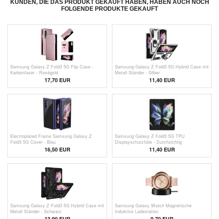
KUNDEN, DIE DAS PRODUKT GEKAUFT HABEN, HABEN AUCH NOCH
FOLGENDE PRODUKTE GEKAUFT
Samsung Galaxy Z Fold3 5G Flip Case -
Samsung Galaxy Z Fold3 5G Hybrid Case mit
Karbonfaser - Roségold
Metall Ständer - Silber
17,70 EUR
11,40 EUR
Electroplated Frame Samsung Galaxy Z
Samsung Galaxy Z Fold3 5G TPU
Fold3 5G Cover - Blau
Displayschutzfolie - Durchsichtig
16,50 EUR
11,40 EUR
Samsung Galaxy Z Fold3 5G Hybrid Case mit
Samsung Galaxy Watch Magnetische
Metall Ständer - Schwarz
Induktive Ladestation
13,90 EUR
9,70
EUR