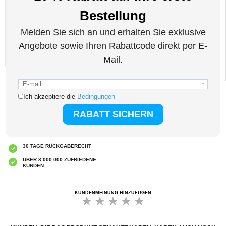
Kompatibilität:
Samsung Galaxy Z Fold3 5G
Verpackung:
Bulk
EAN: 5714122185297
Verwandte Kategorien:
Handyzubehör
,
Samsung Hüllen & Zubehör
,
Samsung
Galaxy Z Fold3 5G Hüllen & Zubehör
EXPRESSVERSAND
CLUB TRENDY
7% RABATT ERHALTEN
KUNDENBETREUUNG
MO. - FR. 10:00 - 22:00
30 TAGE RÜCKGABERECHT
ÜBER 8.000.000 ZUFRIEDENE
KUNDEN
KUNDENMEINUNG HINZUFÜGEN