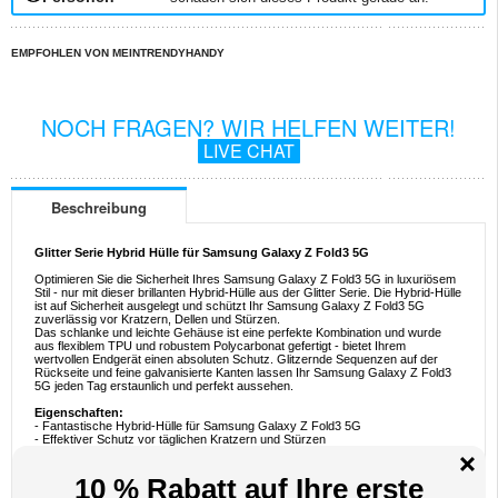
EMPFOHLEN VON MEINTRENDYHANDY
NOCH FRAGEN? WIR HELFEN WEITER!
LIVE CHAT
Beschreibung
Glitter Serie Hybrid Hülle für Samsung Galaxy Z Fold3 5G
Optimieren Sie die Sicherheit Ihres Samsung Galaxy Z Fold3 5G in luxuriösem
Stil - nur mit dieser brillanten Hybrid-Hülle aus der Glitter Serie. Die Hybrid-Hülle
ist auf Sicherheit ausgelegt und schützt Ihr Samsung Galaxy Z Fold3 5G
zuverlässig vor Kratzern, Dellen und Stürzen.
Das schlanke und leichte Gehäuse ist eine perfekte Kombination und wurde
aus flexiblem TPU und robustem Polycarbonat gefertigt - bietet Ihrem
wertvollen Endgerät einen absoluten Schutz. Glitzernde Sequenzen auf der
Rückseite und feine galvanisierte Kanten lassen Ihr Samsung Galaxy Z Fold3
5G jeden Tag erstaunlich und perfekt aussehen.
Eigenschaften:
- Fantastische Hybrid-Hülle für Samsung Galaxy Z Fold3 5G
- Effektiver Schutz vor täglichen Kratzern und Stürzen
- Glitzerndes Design lässt Ihr Samsung Galaxy Z Fold3 5G hervorstechen
- Ultra-schlankes Gehäuse fügt Ihrem Samsung Galaxy Z Fold3 5G kein
unnötiges Gewicht hinzu
- Materialien: weiches TPU und hartes Polycarbonat