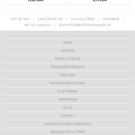
MTP DK APS
|
KARLEBOVEJ 59
|
3400 HILLERØD
|
DÄNEMARK
|
VAT: DK 37860220
|
SUPPORT@MEINTRENDYHANDY.DE
HOME
SERVICE
BESTELLSTATUS
RÜCKGABEFORMULAR
ÜBER UNS
REPARATURANLEITUNG
CLUB TRENDY
IMPRESSUM
BLOG
KONTAKT
DATENSCHUTZBESTIMMUNGEN
NEUIGKEITEN & TIPPS