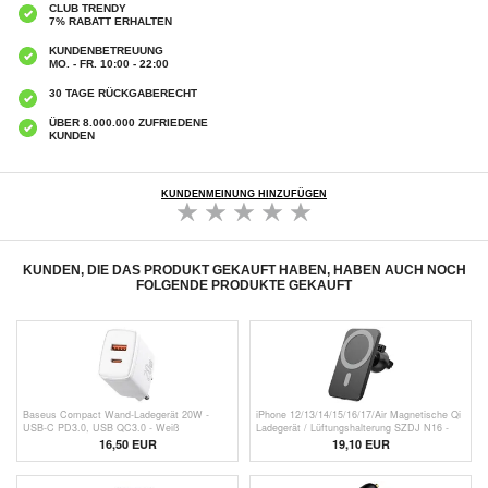
CLUB TRENDY
7% RABATT ERHALTEN
KUNDENBETREUUNG
MO. - FR. 10:00 - 22:00
30 TAGE RÜCKGABERECHT
ÜBER 8.000.000 ZUFRIEDENE
KUNDEN
KUNDENMEINUNG HINZUFÜGEN
KUNDEN, DIE DAS PRODUKT GEKAUFT HABEN, HABEN AUCH NOCH
FOLGENDE PRODUKTE GEKAUFT
Baseus Compact Wand-Ladegerät 20W -
iPhone 12/13/14/15/16/17/Air Magnetische Qi
USB-C PD3.0, USB QC3.0 - Weiß
Ladegerät / Lüftungshalterung SZDJ N16 -
15W
16,50
EUR
19,10 EUR