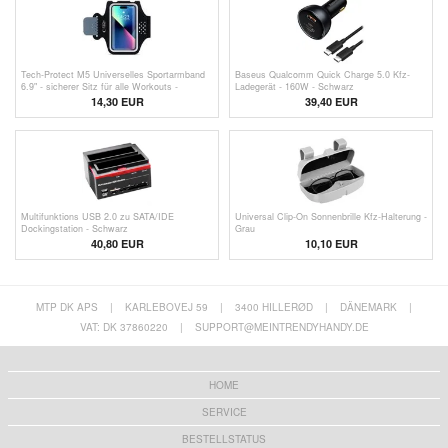
Tech-Protect M5 Universelles Sportarmband
Baseus Qualcomm Quick Charge 5.0 Kfz-
6.9" - sicherer Sitz für alle Workouts -
Ladegerät - 160W - Schwarz
Schwarz
14,30
EUR
39,40 EUR
Multifunktions USB 2.0 zu SATA/IDE
Universal Clip-On Sonnenbrille Kfz-Halterung -
Dockingstation - Schwarz
Grau
40,80 EUR
10,10
EUR
MTP DK APS
|
KARLEBOVEJ 59
|
3400 HILLERØD
|
DÄNEMARK
|
VAT: DK 37860220
|
SUPPORT@MEINTRENDYHANDY.DE
HOME
SERVICE
BESTELLSTATUS