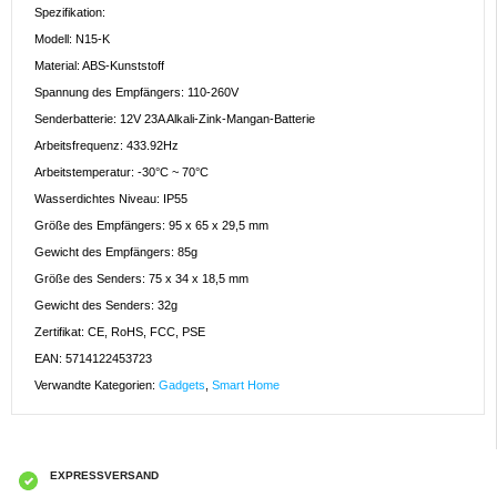
Spezifikation:
Modell: N15-K
Material: ABS-Kunststoff
Spannung des Empfängers: 110-260V
Senderbatterie: 12V 23A Alkali-Zink-Mangan-Batterie
Arbeitsfrequenz: 433.92Hz
Arbeitstemperatur: -30°C ~ 70°C
Wasserdichtes Niveau: IP55
Größe des Empfängers: 95 x 65 x 29,5 mm
Gewicht des Empfängers: 85g
Größe des Senders: 75 x 34 x 18,5 mm
Gewicht des Senders: 32g
Zertifikat: CE, RoHS, FCC, PSE
EAN: 5714122453723
Verwandte Kategorien:
Gadgets
,
Smart Home
EXPRESSVERSAND