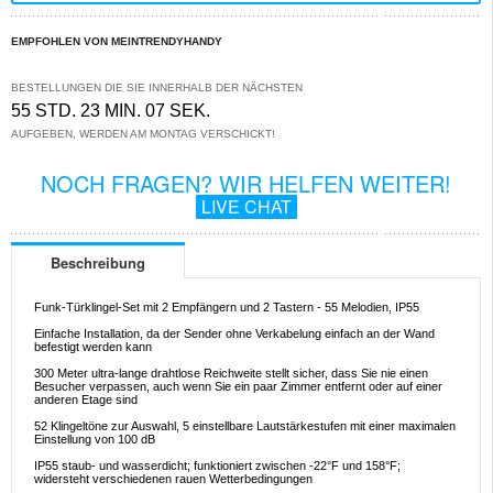
EMPFOHLEN VON MEINTRENDYHANDY
BESTELLUNGEN DIE SIE INNERHALB DER NÄCHSTEN
55 STD. 23 MIN. 07 SEK.
AUFGEBEN, WERDEN AM MONTAG VERSCHICKT!
NOCH FRAGEN? WIR HELFEN WEITER!
LIVE CHAT
Beschreibung
Funk-Türklingel-Set mit 2 Empfängern und 2 Tastern - 55 Melodien, IP55
Einfache Installation, da der Sender ohne Verkabelung einfach an der Wand
befestigt werden kann
300 Meter ultra-lange drahtlose Reichweite stellt sicher, dass Sie nie einen
Besucher verpassen, auch wenn Sie ein paar Zimmer entfernt oder auf einer
anderen Etage sind
52 Klingeltöne zur Auswahl, 5 einstellbare Lautstärkestufen mit einer maximalen
Einstellung von 100 dB
IP55 staub- und wasserdicht; funktioniert zwischen -22°F und 158°F;
widersteht verschiedenen rauen Wetterbedingungen