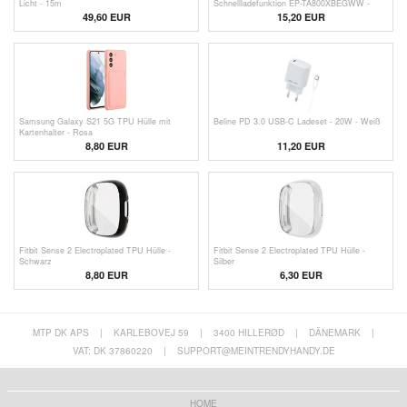
Licht - 15m
Schnellladefunktion EP-TA800XBEGWW -
Bulk - Schwarz
49,60 EUR
15,20
EUR
Samsung Galaxy S21 5G TPU Hülle mit
Beline PD 3.0 USB-C Ladeset - 20W - Weiß
Kartenhalter - Rosa
8,80 EUR
11,20 EUR
Fitbit Sense 2 Electroplated TPU Hülle -
Fitbit Sense 2 Electroplated TPU Hülle -
Schwarz
Silber
8,80 EUR
6,30 EUR
MTP DK APS
|
KARLEBOVEJ 59
|
3400 HILLERØD
|
DÄNEMARK
|
VAT: DK 37860220
|
SUPPORT@MEINTRENDYHANDY.DE
HOME