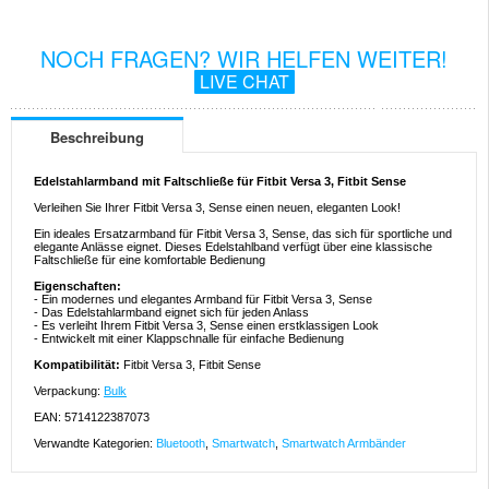
NOCH FRAGEN? WIR HELFEN WEITER!
LIVE CHAT
Beschreibung
Edelstahlarmband mit Faltschließe für Fitbit Versa 3, Fitbit Sense
Verleihen Sie Ihrer Fitbit Versa 3, Sense einen neuen, eleganten Look!
Ein ideales Ersatzarmband für Fitbit Versa 3, Sense, das sich für sportliche und
elegante Anlässe eignet. Dieses Edelstahlband verfügt über eine klassische
Faltschließe für eine komfortable Bedienung
Eigenschaften:
- Ein modernes und elegantes Armband für Fitbit Versa 3, Sense
- Das Edelstahlarmband eignet sich für jeden Anlass
- Es verleiht Ihrem Fitbit Versa 3, Sense einen erstklassigen Look
- Entwickelt mit einer Klappschnalle für einfache Bedienung
Kompatibilität:
Fitbit Versa 3, Fitbit Sense
Verpackung:
Bulk
EAN: 5714122387073
Verwandte Kategorien:
Bluetooth
,
Smartwatch
,
Smartwatch Armbänder