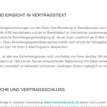
ND EINSICHT IN VERTRAGSTEXT
Vertragsbestimmungen mit den Daten Ihrer Bestellung im Bestellprozess zum A
 die AGB herunterladen und die im Bestellablauf im Internetshop zusammengef
atische Bestelleingangsbestätigung ab, die wir Ihnen zusätzlich per E-Mail 
Diese Bestelleingangsbestätigungsmail enthält noch einmal die Vertragsbes
ken bzw. mit ihrem E-Mail-Programm abspeichern.
t, ist aber aus Sicherheitsgründen nicht unmittelbar von Ihnen abrufbar. Wir b
den“) an. Hier können Sie bei entsprechender Registrierung Ihre Daten verw
aten vertraulich zu behandeln und keinem unbefugten Dritten zugänglich zu ma
ACHE UND VERTRAGSSCHLUSS
Verträge in unserem Internetshop
www.meintrendyhandy.de
lassen sich zurzeit
 nicht zum Inhalt einer vertraglichen Vereinbarung werden. Die bei uns im H