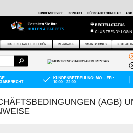
KUNDENSERVICE
KONTAKT
RÜCKGABEFORMULAR
AGB
Gestalten Sie Ihre
BESTELLSTATUS
HÜLLEN & GADGETS
CLUB TRENDY-LOGIN
IPAD UND TABLET ZUBEHÖR
REPARATUR
SMARTPHONES
NOTFALLR
AGE
KUNDENBETREUUNG: MO. - FR.:
GABERECHT
10:00 - 22:00
CHÄFTSBEDINGUNGEN (AGB) U
NWEISE