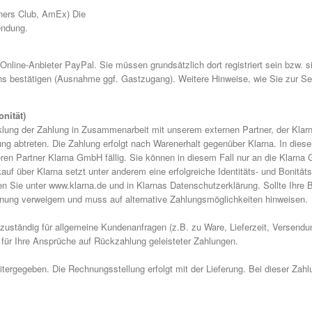
iners Club, AmEx) Die
endung.
line-Anbieter PayPal. Sie müssen grundsätzlich dort registriert sein bzw. si
ns bestätigen (Ausnahme ggf. Gastzugang). Weitere Hinweise, wie Sie zur S
nität)
klung der Zahlung in Zusammenarbeit mit unserem externen Partner, der Klar
ng abtreten. Die Zahlung erfolgt nach Warenerhalt gegenüber Klarna. In dies
en Partner Klarna GmbH fällig. Sie können in diesem Fall nur an die Klarna 
f über Klarna setzt unter anderem eine erfolgreiche Identitäts- und Bonität
en Sie unter www.klarna.de und in Klarnas Datenschutzerklärung. Sollte Ihre B
nung verweigern und muss auf alternative Zahlungsmöglichkeiten hinweisen.
 zuständig für allgemeine Kundenanfragen (z.B. zu Ware, Lieferzeit, Versend
für Ihre Ansprüche auf Rückzahlung geleisteter Zahlungen.
tergegeben. Die Rechnungsstellung erfolgt mit der Lieferung. Bei dieser Zahlu