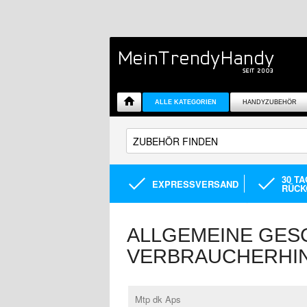
ALLE KATEGORIEN
HANDYZUBEHÖR
30 T
EXPRESSVERSAND
RÜCK
ALLGEMEINE GES
VERBRAUCHERHI
Mtp dk Aps