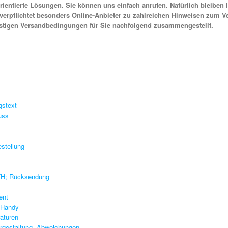
ientierte Lösungen. Sie können uns einfach anrufen. Natürlich bleiben
verpflichtet besonders Online-Anbieter zu zahlreichen Hinweisen zum 
stigen Versandbedingungen für Sie nachfolgend zusammengestellt.
gstext
uss
estellung
MTH; Rücksendung
ent
dyHandy
aturen
rgestaltung, Abweichungen