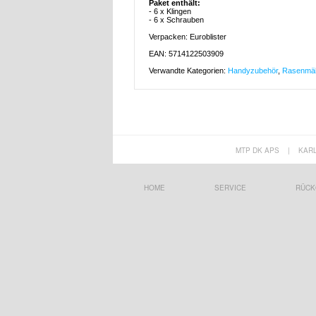
Paket enthält:
- 6 x Klingen
- 6 x Schrauben
Verpacken: Euroblister
EAN: 5714122503909
Verwandte Kategorien:
Handyzubehör
,
Rasenmäh
MTP DK APS
|
KAR
HOME
SERVICE
RÜCK