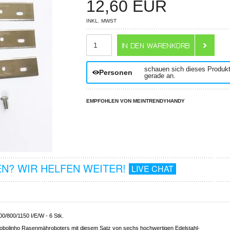
12,60
EUR
INKL. MWST
ANZAHL
schauen sich dieses Produk
Personen
gerade an.
EMPFOHLEN VON MEINTRENDYHANDY
N? WIR HELFEN WEITER!
LIVE CHAT
0/800/1150 I/E/W - 6 Stk.
 Robolinho Rasenmähroboters mit diesem Satz von sechs hochwertigen Edelstahl-