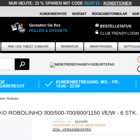
NUR HEUTE:
15 % SPAREN MIT CODE
BDAY15
-
KONDITIONEN
KUNDENSERVICE
KONTAKT
RÜCKGABEFORMULAR
AGB
Gestalten Sie Ihre
BESTELLSTATUS
HÜLLEN & GADGETS
CLUB TRENDY-LOGIN
IPAD UND TABLET ZUBEHÖR
REPARATUR
SMARTPHONES
NOTFALLR
AGE
KUNDENBETREUUNG: MO. - FR.:
GABERECHT
10:00 - 22:00
her Roboter
ROBOLINHO 300/500-700/800/1150 I/E/W - 6 STK.
ARTIKEL-NR.:
3010355
LIEFERUNG IN 20-25 WERKTAGEN
ZZGL. VERSANDKOSTEN