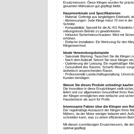
Ersatzmessern. Diese Klingen wurden für präzise
gesamten Mähsaison gut gepflegt bleibt.
Hauptmerkmale und Spezifikationen
- Material: Gefertigt aus langlebigem Edelstahl, d
- Abmessungen: Jede Klinge misst 70 mm in der L
Schnitte.
- Kompatibilität: Speziell für die AL-KO Robolin
reibungslosen Betrieb zu gewährleisten.
- Inklusive Sicherheitsschrauben: Wird mit Sicher
erhöhen.
- Einfache Installation: Ein Werkzeug für den Kl
Klingenwechsel.
Ideale Verwendungsbeispiele
- Saisonale Wartung: Tauschen Sie die Klingen z
- Nach dem Aufprall: Setzen Sie neue Klingen ei
- Optimierung der Leistung: Ein regelmäßiger Kli
- Gesundheit des Rasens: Scharfe Messer sorge
ästhetisch ansprechenden Rasen.
- Professionelle Landschaftsgestaltung: Unverzic
Kunden benötigen.
Warum Sie dieses Produkt unbedingt kaufen 
Die Investition in diese Ersatzklingen stellt sic
liefert und zur allgemeinen Gesundheit Ihres R
der Klingen ermöglichen eine einfache und sich
Hausbesitzer als auch für Profis.
Interessante Fakten über die Klingen von 
Der regelmäßige Austausch der Klingen Ihres Mäh
Mähers, da der Motor weniger belastet wird. A
schneiden kann, was zu einem effizienteren Betri
Mit diesen zuverlässigen Ersatzmessern, die d
optimal gepflegt.