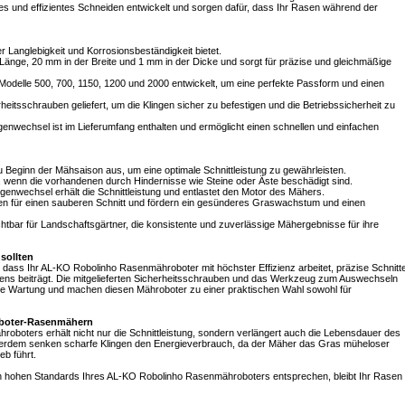
s und effizientes Schneiden entwickelt und sorgen dafür, dass Ihr Rasen während der
er Langlebigkeit und Korrosionsbeständigkeit bietet.
änge, 20 mm in der Breite und 1 mm in der Dicke und sorgt für präzise und gleichmäßige
ho Modelle 500, 700, 1150, 1200 und 2000 entwickelt, um eine perfekte Passform und einen
heitsschrauben geliefert, um die Klingen sicher zu befestigen und die Betriebssicherheit zu
ingenwechsel ist im Lieferumfang enthalten und ermöglicht einen schnellen und einfachen
u Beginn der Mähsaison aus, um eine optimale Schnittleistung zu gewährleisten.
n, wenn die vorhandenen durch Hindernisse wie Steine oder Äste beschädigt sind.
ngenwechsel erhält die Schnittleistung und entlastet den Motor des Mähers.
n für einen sauberen Schnitt und fördern ein gesünderes Graswachstum und einen
htbar für Landschaftsgärtner, die konsistente und zuverlässige Mähergebnisse für ihre
sollten
her, dass Ihr AL-KO Robolinho Rasenmähroboter mit höchster Effizienz arbeitet, präzise Schnitt
asens beiträgt. Die mitgelieferten Sicherheitsschrauben und das Werkzeug zum Auswechseln
ere Wartung und machen diesen Mähroboter zu einer praktischen Wahl sowohl für
Roboter-Rasenmähern
roboters erhält nicht nur die Schnittleistung, sondern verlängert auch die Lebensdauer des
ußerdem senken scharfe Klingen den Energieverbrauch, da der Mäher das Gras müheloser
eb führt.
en hohen Standards Ihres AL-KO Robolinho Rasenmähroboters entsprechen, bleibt Ihr Rasen