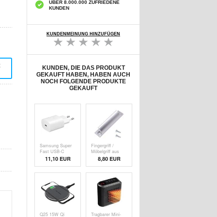
ÜBER 8.000.000 ZUFRIEDENE
KUNDEN
KUNDENMEINUNG HINZUFÜGEN
t
KUNDEN, DIE DAS PRODUKT
GEKAUFT HABEN, HABEN AUCH
NOCH FOLGENDE PRODUKTE
GEKAUFT
Samsung Super
Fingergriff /
Fast USB-C
Möbelgriff aus
Ladegerät EP-
Aluminium - 9cm
11,10
EUR
8,80 EUR
TA800EWE -
- Silber
Bulk - Weiß
Q25 15W Qi
Tragbarer Mini-