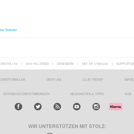
er Roboter
LEBOVEJ 59
|
3400 HILLERØD
|
DÄNEMARK
|
VAT: DK 37860220
|
SUPPORT@
GABEFORMULAR
ÜBER UNS
CLUB TRENDY
IMPR
DATENSCHUTZBESTIMMUNGEN
NEUIGKEITEN & TIPPS
AGB
WIR UNTERSTÜTZEN MIT STOLZ: