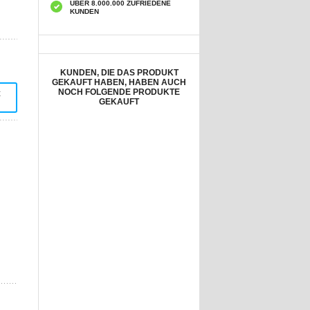
ÜBER 8.000.000 ZUFRIEDENE
KUNDEN
KUNDEN, DIE DAS PRODUKT
GEKAUFT HABEN, HABEN AUCH
NOCH FOLGENDE PRODUKTE
t
GEKAUFT
Seeanker-
Seeanker-
Treibboje/Treibanker
Treibboje/Treibanker
- Größe S -
- Größe S - Blau
21,60
EUR
21,60
EUR
Orange
Seeanker-
Treibanker /
Treibboje/Treibanker
Treibsack Für
- Größe S
Jetski, Kajak und
21,60
EUR
21,70
EUR
Kleine Boote -