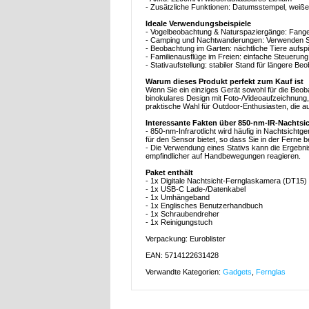
- Zusätzliche Funktionen: Datumsstempel, weiß
Ideale Verwendungsbeispiele
- Vogelbeobachtung & Naturspaziergänge: Fangen
- Camping und Nachtwanderungen: Verwenden Si
- Beobachtung im Garten: nächtliche Tiere aufs
- Familienausflüge im Freien: einfache Steuerun
- Stativaufstellung: stabiler Stand für längere B
Warum dieses Produkt perfekt zum Kauf ist
Wenn Sie ein einziges Gerät sowohl für die Beob
binokulares Design mit Foto-/Videoaufzeichnung, 
praktische Wahl für Outdoor-Enthusiasten, die a
Interessante Fakten über 850-nm-IR-Nachtsi
- 850-nm-Infrarotlicht wird häufig in Nachtsich
für den Sensor bietet, so dass Sie in der Ferne
- Die Verwendung eines Stativs kann die Ergebn
empfindlicher auf Handbewegungen reagieren.
Paket enthält
- 1x Digitale Nachtsicht-Fernglaskamera (DT15)
- 1x USB-C Lade-/Datenkabel
- 1x Umhängeband
- 1x Englisches Benutzerhandbuch
- 1x Schraubendreher
- 1x Reinigungstuch
Verpackung: Euroblister
EAN: 5714122631428
Verwandte Kategorien:
Gadgets
,
Fernglas