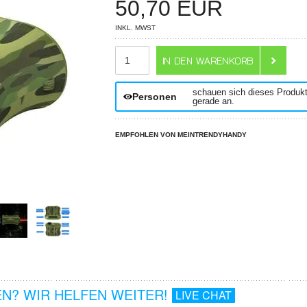
50,70
EUR
INKL. MWST
ANZAHL
schauen sich dieses Produk
Personen
gerade an.
EMPFOHLEN VON MEINTRENDYHANDY
N? WIR HELFEN WEITER!
LIVE CHAT