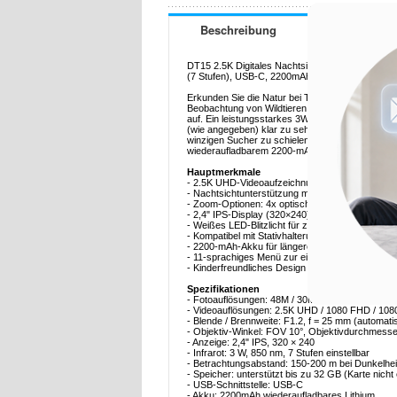
Beschreibung
DT15 2.5K Digitales Nachtsichtfernglas mit Kamer
(7 Stufen), USB-C, 2200mAh Akku
Erkunden Sie die Natur bei Tag und Nacht mit d
Beobachtung von Wildtieren, Camping und nächtl
auf. Ein leistungsstarkes 3W 850 nm Infrarotlicht 
(wie angegeben) klar zu sehen, während der hell
winzigen Sucher zu schielen. Mit 4-fach optisc
wiederaufladbarem 2200-mAh-Akku ist sie ein viel
Hauptmerkmale
- 2.5K UHD-Videoaufzeichnung und bis zu 48MP F
- Nachtsichtunterstützung mit 3W 850 nm IR-Sche
- Zoom-Optionen: 4x optisch + 8x digital für flexi
- 2,4" IPS-Display (320×240) für komfortable 
- Weißes LED-Blitzlicht für zusätzliche Sichtba
- Kompatibel mit Stativhalterung für stabilere B
- 2200-mAh-Akku für längeren Outdoor-Einsatz
- 11-sprachiges Menü zur einfacheren Navigation
- Kinderfreundliches Design mit kompaktem Geh
Spezifikationen
- Fotoauflösungen: 48M / 30M / 25M / 20M / 10M 
- Videoauflösungen: 2.5K UHD / 1080 FHD / 108
- Blende / Brennweite: F1.2, f = 25 mm (automatis
- Objektiv-Winkel: FOV 10°, Objektivdurchmess
- Anzeige: 2,4" IPS, 320 × 240
- Infrarot: 3 W, 850 nm, 7 Stufen einstellbar
- Betrachtungsabstand: 150-200 m bei Dunkelhei
- Speicher: unterstützt bis zu 32 GB (Karte nicht 
- USB-Schnittstelle: USB-C
- Akku: 2200mAh wiederaufladbares Lithium