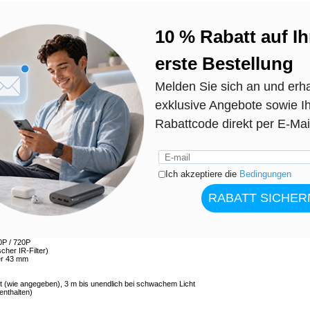
a für Kinder - 48MP Fotos, 8x digitaler + 4x optischer Zoom, 2.4" IPS Bildschirm, 850 nm IR
em digitalen Teleskop-Kamera-Fernglas DT15. Es wurde für die Vogelbeobachtung, die
iche Abenteuer entwickelt und nimmt scharfe Fotos mit bis zu 48 MP und Videos in 2.5K UH
mit 7-stufiger Einstellung hilft Ihnen, in der Dunkelheit auf Entfernungen von bis zu 150-200 m
e 2,4-Zoll-IPS-Bildschirm die Betrachtung und Wiedergabe erleichtert, ohne durch einen
hem und 8-fach digitalem Zoom, eingebauter weißer LED-Taschenlampe, Stativhalterung und
seitiges Werkzeug für Ausflüge im Freien und den Einsatz mit der Familie.
otos für detaillierte Aufnahmen
inwerfer (7 Helligkeitsstufen)
ble Betrachtung
Überwachung und Menüsteuerung
rkeit im Camp oder auf Wanderwegen
etrachtung und Aufnahme
 für unterschiedliche Benutzer
äuse und einfachen Tasten
/ 8M / 5M / 3M
0P / 720P
cher IR-Filter)
er 43 mm
t (wie angegeben), 3 m bis unendlich bei schwachem Licht
enthalten)