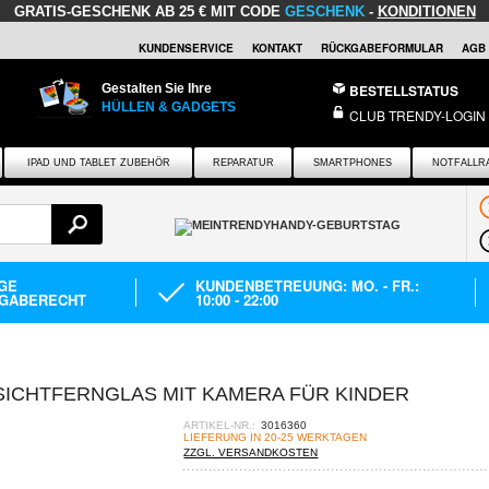
GRATIS-GESCHENK
AB 25 € MIT CODE
GESCHENK
-
KONDITIONEN
KUNDENSERVICE
KONTAKT
RÜCKGABEFORMULAR
AGB
Gestalten Sie Ihre
BESTELLSTATUS
HÜLLEN & GADGETS
CLUB TRENDY-LOGIN
IPAD UND TABLET ZUBEHÖR
REPARATUR
SMARTPHONES
NOTFALLR
AGE
KUNDENBETREUUNG: MO. - FR.:
GABERECHT
10:00 - 22:00
TSICHTFERNGLAS MIT KAMERA FÜR KINDER
ARTIKEL-NR.:
3016360
LIEFERUNG IN 20-25 WERKTAGEN
ZZGL. VERSANDKOSTEN