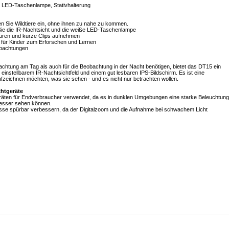
e LED-Taschenlampe, Stativhalterung
 Sie Wildtiere ein, ohne ihnen zu nahe zu kommen.
e die IR-Nachtsicht und die weiße LED-Taschenlampe
püren und kurze Clips aufnehmen
g für Kinder zum Erforschen und Lernen
eobachtungen
achtung am Tag als auch für die Beobachtung in der Nacht benötigen, bietet das DT15 ein
einstellbarem IR-Nachtsichtfeld und einem gut lesbaren IPS-Bildschirm. Es ist eine
ufzeichnen möchten, was sie sehen - und es nicht nur betrachten wollen.
chtgeräte
tgeräten für Endverbraucher verwendet, da es in dunklen Umgebungen eine starke Beleuchtung
 besser sehen können.
isse spürbar verbessern, da der Digitalzoom und die Aufnahme bei schwachem Licht