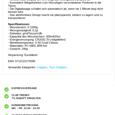
- Kumulative Wiegefunktion zum Hinzufügen verschiedener Portionen in die
Tasse
- Die Digitalwaage schaltet sich automatisch ab, wenn sie 1 Minute lang nicht
benutzt wird
- Das abnehmbare Design macht sie platzsparend, einfach zu lagern und zu
transportieren
Spezifikationen:
- Messbereich: 0-1000g
- Messgenauigkeit: 0,1g
- Einheiten: g/ml/Tasse/ct/lb
- Kapazität des Messbechers: 600ml/20oz
- Energieversorgung: CR2032 3V (mitgeliefert)
- Betriebstemperatur: 0-40 Grad Celsius
- Materialien: PC+ABS, BPA-frei
- Gewicht: 246g
Verpackung: Euroblister
EAN: 5714122175588
Verwandte Kategorien:
Gadgets
,
Tech Gadgets
EXPRESSVERSAND
CLUB TRENDY
7% RABATT ERHALTEN
KUNDENBETREUUNG
MO. - FR. 10:00 - 22:00