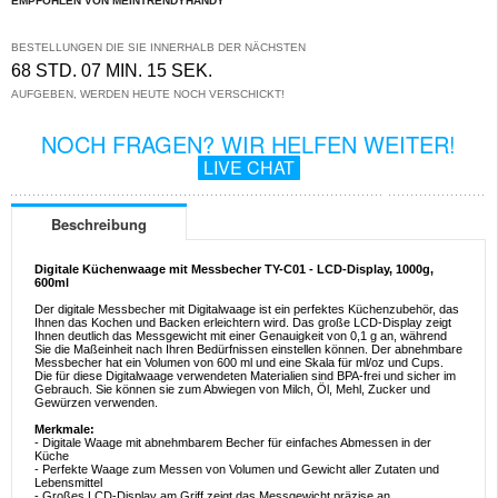
EMPFOHLEN VON MEINTRENDYHANDY
BESTELLUNGEN DIE SIE INNERHALB DER NÄCHSTEN
68 STD. 07 MIN. 15 SEK.
AUFGEBEN, WERDEN HEUTE NOCH VERSCHICKT!
NOCH FRAGEN? WIR HELFEN WEITER!
LIVE CHAT
Beschreibung
Digitale Küchenwaage mit Messbecher TY-C01 - LCD-Display, 1000g,
600ml
Der digitale Messbecher mit Digitalwaage ist ein perfektes Küchenzubehör, das
Ihnen das Kochen und Backen erleichtern wird. Das große LCD-Display zeigt
Ihnen deutlich das Messgewicht mit einer Genauigkeit von 0,1 g an, während
Sie die Maßeinheit nach Ihren Bedürfnissen einstellen können. Der abnehmbare
Messbecher hat ein Volumen von 600 ml und eine Skala für ml/oz und Cups.
Die für diese Digitalwaage verwendeten Materialien sind BPA-frei und sicher im
Gebrauch. Sie können sie zum Abwiegen von Milch, Öl, Mehl, Zucker und
Gewürzen verwenden.
Merkmale:
- Digitale Waage mit abnehmbarem Becher für einfaches Abmessen in der
Küche
- Perfekte Waage zum Messen von Volumen und Gewicht aller Zutaten und
Lebensmittel
- Großes LCD-Display am Griff zeigt das Messgewicht präzise an