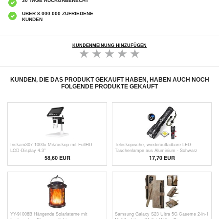
30 TAGE RÜCKGABERECHT
ÜBER 8.000.000 ZUFRIEDENE
KUNDEN
KUNDENMEINUNG HINZUFÜGEN
KUNDEN, DIE DAS PRODUKT GEKAUFT HABEN, HABEN AUCH NOCH
FOLGENDE PRODUKTE GEKAUFT
Inskam307 1000x Mikroskop mit FullHD
Teleskopische, wiederaufladbare LED-
LCD-Display 4.3"
Taschenlampe aus Aluminium - Schwarz
58,60
EUR
17,70 EUR
YY-91008B Hängende Solarlaterne mit
Samsung Galaxy S23 Ultra 5G Caseme 2-in-1