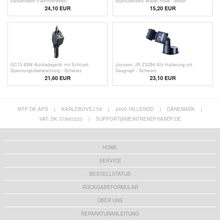
flackerndem Flammeneffekt
Multifunktions Wallet Hülle - Braun
24,10 EUR
15,20 EUR
GC15 83W Autoladegerät mit Echtzeit-
Joyroom JR-ZS284 Kfz-Halterung mit
Spannungsüberwachung - Schwarz
Saugnapf - Schwarz
21,60
EUR
23,10 EUR
MTP DK APS
|
KARLEBOVEJ 59
|
3400 HILLERØD
|
DÄNEMARK
|
VAT: DK 37860220
|
SUPPORT@MEINTRENDYHANDY.DE
HOME
SERVICE
BESTELLSTATUS
RÜCKGABEFORMULAR
ÜBER UNS
REPARATURANLEITUNG