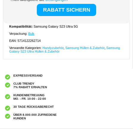
S23 Ultra 5G Cover
- Bietet zusätzliche Sicherheit mit einem Metall-Snap-on-Verschluss
- Ermöglicht einfachen Zugriff auf alle Bedienelemente und Tasten
- Drei Slots für Kreditkarten und eine Bargeldtasche
- Kann als Stativ für Ihr Samsung Galaxy S23 Ultra 5G verwendet werden
- Materialien: eine dünne Schicht aus echtem Leder, Kunststoff, PC
Kompatibilität:
Samsung Galaxy S23 Ultra 5G
Verpackung:
Bulk
EAN: 5714122262714
Verwandte Kategorien:
Handyzubehör
,
Samsung Hüllen & Zubehör
,
Samsung
Galaxy S23 Ultra Hüllen & Zubehör
EXPRESSVERSAND
CLUB TRENDY
7% RABATT ERHALTEN
KUNDENBETREUUNG
MO. - FR. 10:00 - 22:00
30 TAGE RÜCKGABERECHT
ÜBER 8.000.000 ZUFRIEDENE
KUNDEN