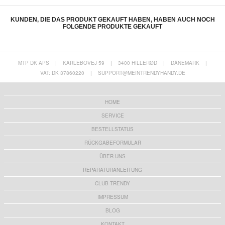
KUNDEN, DIE DAS PRODUKT GEKAUFT HABEN, HABEN AUCH NOCH
FOLGENDE PRODUKTE GEKAUFT
MTP DK APS
|
KARLEBOVEJ 59
|
3400 HILLERØD
|
DÄNEMARK
|
VAT: DK 37860220
|
SUPPORT@MEINTRENDYHANDY.DE
Sports TWS Kopfhörer mit Ladehülle Q25 -
Imak HD Samsung Galaxy S23 Ultra 5G
Schwarz
Kameraobjektiv Panzerglas - 9H - 2Stk.
21,50
EUR
8,80 EUR
HOME
SERVICE
BESTELLSTATUS
RÜCKGABEFORMULAR
ÜBER UNS
Saii 3D Premium Samsung Galaxy S23 Ultra
Panzerglas - 9Hs Matrix Hybrid Glass
5G Panzerglas - 2 Stk.
Samsung Galaxy S23 Ultra 5G Panzerglas -
REPARATURANLEITUNG
9H
12,60 EUR
27,90
EUR
CLUB TRENDY
IMPRESSUM
BLOG
KONTAKT