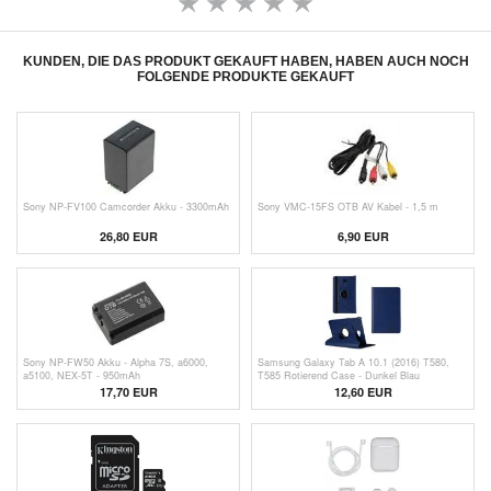
KUNDEN, DIE DAS PRODUKT GEKAUFT HABEN, HABEN AUCH NOCH
FOLGENDE PRODUKTE GEKAUFT
Sony NP-FV100 Camcorder Akku - 3300mAh
Sony VMC-15FS OTB AV Kabel - 1,5 m
26,80 EUR
6,90
EUR
Sony NP-FW50 Akku - Alpha 7S, a6000,
Samsung Galaxy Tab A 10.1 (2016) T580,
a5100, NEX-5T - 950mAh
T585 Rotierend Case - Dunkel Blau
17,70 EUR
12,60 EUR