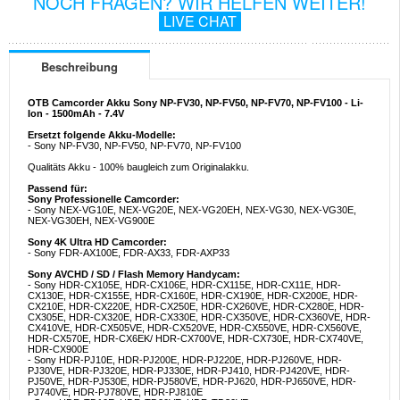
NOCH FRAGEN? WIR HELFEN WEITER!
LIVE CHAT
Beschreibung
OTB Camcorder Akku Sony NP-FV30, NP-FV50, NP-FV70, NP-FV100 - Li-
Ion - 1500mAh - 7.4V
Ersetzt folgende Akku-Modelle:
- Sony NP-FV30, NP-FV50, NP-FV70, NP-FV100
Qualitäts Akku - 100% baugleich zum Originalakku.
Passend für:
Sony Professionelle Camcorder:
- Sony NEX-VG10E, NEX-VG20E, NEX-VG20EH, NEX-VG30, NEX-VG30E,
NEX-VG30EH, NEX-VG900E
Sony 4K Ultra HD Camcorder:
- Sony FDR-AX100E, FDR-AX33, FDR-AXP33
Sony AVCHD / SD / Flash Memory Handycam:
- Sony HDR-CX105E, HDR-CX106E, HDR-CX115E, HDR-CX11E, HDR-
CX130E, HDR-CX155E, HDR-CX160E, HDR-CX190E, HDR-CX200E, HDR-
CX210E, HDR-CX220E, HDR-CX250E, HDR-CX260VE, HDR-CX280E, HDR-
CX305E, HDR-CX320E, HDR-CX330E, HDR-CX350VE, HDR-CX360VE, HDR-
CX410VE, HDR-CX505VE, HDR-CX520VE, HDR-CX550VE, HDR-CX560VE,
HDR-CX570E, HDR-CX6EK/ HDR-CX700VE, HDR-CX730E, HDR-CX740VE,
HDR-CX900E
- Sony HDR-PJ10E, HDR-PJ200E, HDR-PJ220E, HDR-PJ260VE, HDR-
PJ30VE, HDR-PJ320E, HDR-PJ330E, HDR-PJ410, HDR-PJ420VE, HDR-
PJ50VE, HDR-PJ530E, HDR-PJ580VE, HDR-PJ620, HDR-PJ650VE, HDR-
PJ740VE, HDR-PJ780VE, HDR-PJ810E