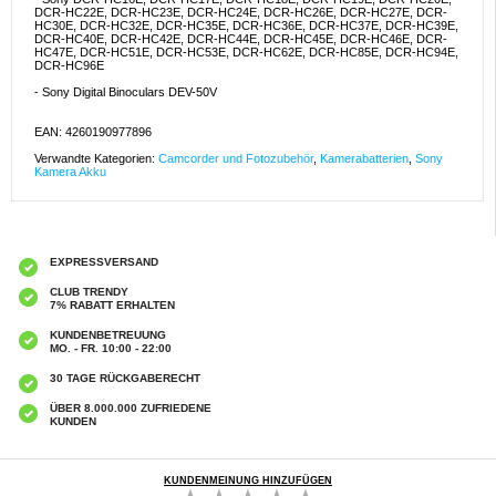
DCR-HC22E, DCR-HC23E, DCR-HC24E, DCR-HC26E, DCR-HC27E, DCR-
HC30E, DCR-HC32E, DCR-HC35E, DCR-HC36E, DCR-HC37E, DCR-HC39E,
DCR-HC40E, DCR-HC42E, DCR-HC44E, DCR-HC45E, DCR-HC46E, DCR-
HC47E, DCR-HC51E, DCR-HC53E, DCR-HC62E, DCR-HC85E, DCR-HC94E,
DCR-HC96E
- Sony Digital Binoculars DEV-50V
EAN: 4260190977896
Verwandte Kategorien:
Camcorder und Fotozubehör
,
Kamerabatterien
,
Sony
Kamera Akku
EXPRESSVERSAND
CLUB TRENDY
7% RABATT ERHALTEN
KUNDENBETREUUNG
MO. - FR. 10:00 - 22:00
30 TAGE RÜCKGABERECHT
ÜBER 8.000.000 ZUFRIEDENE
KUNDEN
KUNDENMEINUNG HINZUFÜGEN