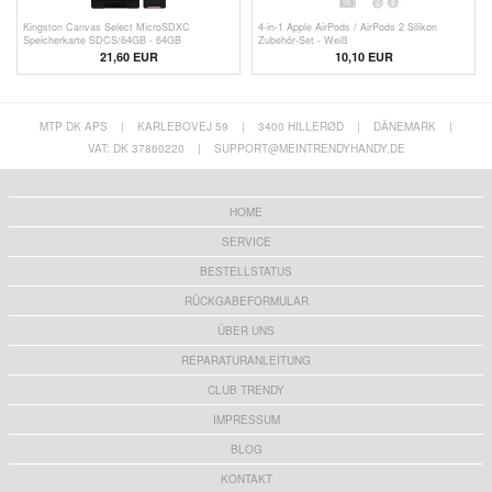
Kingston Canvas Select MicroSDXC
4-in-1 Apple AirPods / AirPods 2 Silikon
Speicherkarte SDCS/64GB - 64GB
Zubehör-Set - Weiß
21,60 EUR
10,10 EUR
MTP DK APS
|
KARLEBOVEJ 59
|
3400 HILLERØD
|
DÄNEMARK
|
VAT: DK 37860220
|
SUPPORT@MEINTRENDYHANDY.DE
HOME
SERVICE
BESTELLSTATUS
RÜCKGABEFORMULAR
ÜBER UNS
REPARATURANLEITUNG
CLUB TRENDY
IMPRESSUM
BLOG
KONTAKT