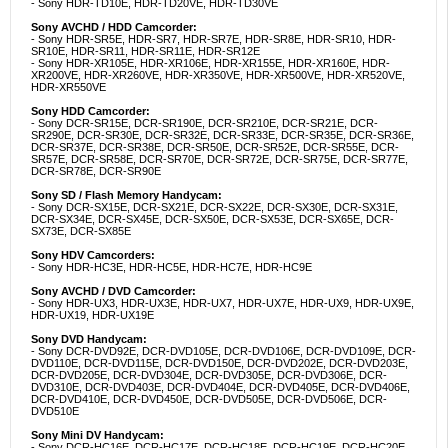
- Sony HDR-TD10E, HDR-TD20VE, HDR-TD30VE
Sony AVCHD / HDD Camcorder:
- Sony HDR-SR5E, HDR-SR7, HDR-SR7E, HDR-SR8E, HDR-SR10, HDR-
SR10E, HDR-SR11, HDR-SR11E, HDR-SR12E
- Sony HDR-XR105E, HDR-XR106E, HDR-XR155E, HDR-XR160E, HDR-
XR200VE, HDR-XR260VE, HDR-XR350VE, HDR-XR500VE, HDR-XR520VE,
HDR-XR550VE
Sony HDD Camcorder:
- Sony DCR-SR15E, DCR-SR190E, DCR-SR210E, DCR-SR21E, DCR-
SR290E, DCR-SR30E, DCR-SR32E, DCR-SR33E, DCR-SR35E, DCR-SR36E,
DCR-SR37E, DCR-SR38E, DCR-SR50E, DCR-SR52E, DCR-SR55E, DCR-
SR57E, DCR-SR58E, DCR-SR70E, DCR-SR72E, DCR-SR75E, DCR-SR77E,
DCR-SR78E, DCR-SR90E
Sony SD / Flash Memory Handycam:
- Sony DCR-SX15E, DCR-SX21E, DCR-SX22E, DCR-SX30E, DCR-SX31E,
DCR-SX34E, DCR-SX45E, DCR-SX50E, DCR-SX53E, DCR-SX65E, DCR-
SX73E, DCR-SX85E
Sony HDV Camcorders:
- Sony HDR-HC3E, HDR-HC5E, HDR-HC7E, HDR-HC9E
Sony AVCHD / DVD Camcorder:
- Sony HDR-UX3, HDR-UX3E, HDR-UX7, HDR-UX7E, HDR-UX9, HDR-UX9E,
HDR-UX19, HDR-UX19E
Sony DVD Handycam:
- Sony DCR-DVD92E, DCR-DVD105E, DCR-DVD106E, DCR-DVD109E, DCR-
DVD110E, DCR-DVD115E, DCR-DVD150E, DCR-DVD202E, DCR-DVD203E,
DCR-DVD205E, DCR-DVD304E, DCR-DVD305E, DCR-DVD306E, DCR-
DVD310E, DCR-DVD403E, DCR-DVD404E, DCR-DVD405E, DCR-DVD406E,
DCR-DVD410E, DCR-DVD450E, DCR-DVD505E, DCR-DVD506E, DCR-
DVD510E
Sony Mini DV Handycam:
- Sony DCR-HC16E, DCR-HC17E, DCR-HC18E, DCR-HC19E, DCR-HC20E,