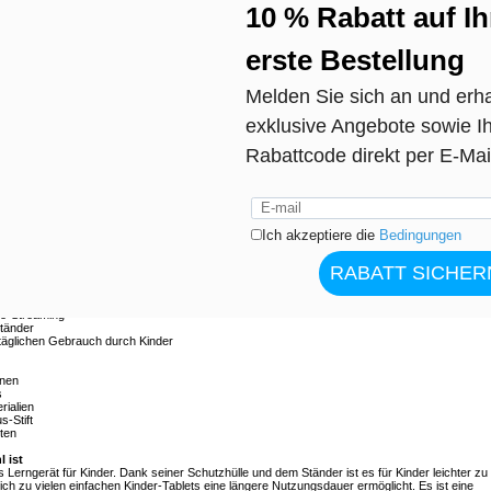
" Android 13 - 1 GB RAM / 16 GB Speicher, Dual-Kamera, 4000-mAh-Akku, Schutzhülle mit
, um Spaß und Bildung in einem kompakten Gerät zu vereinen, das speziell für junge Nutzer
etet es klare Bilder für Lern-Apps, Zeichentrickfilme und interaktive Spiele und eignet sich
ng. Das Tablet läuft unter Android 13 mit einem Quad-Core-Prozessor und bietet eine
Multimedia-Inhalte.
ersehentlichen Stürzen und verfügt über einen integrierten Ständer für komfortables
WiFi-Konnektivität können Kinder Fotos und Videos aufnehmen und einfache Videoanrufe mit
Ah-Akku unterstützt eine längere Nutzungsdauer und eignet sich daher ideal für Reisen,
u Hause.
 x 600
g
ückkamera
eo-Streaming
Ständer
 täglichen Gebrauch durch Kinder
rnen
s
rialien
s-Stift
ten
 ist
 Lerngerät für Kinder. Dank seiner Schutzhülle und dem Ständer ist es für Kinder leichter zu
h zu vielen einfachen Kinder-Tablets eine längere Nutzungsdauer ermöglicht. Es ist eine