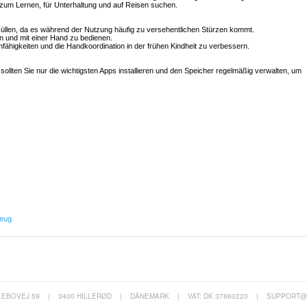
ät zum Lernen, für Unterhaltung und auf Reisen suchen.
e Hüllen, da es während der Nutzung häufig zu versehentlichen Stürzen kommt.
ten und mit einer Hand zu bedienen.
enfähigkeiten und die Handkoordination in der frühen Kindheit zu verbessern.
sollten Sie nur die wichtigsten Apps installieren und den Speicher regelmäßig verwalten, um
zeug
LEBOVEJ 59
|
3400 HILLERØD
|
DÄNEMARK
|
VAT: DK 37860220
|
SUPPORT@