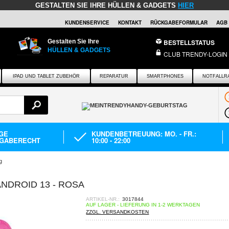
GESTALTEN SIE IHRE HÜLLEN & GADGETS
HIER
KUNDENSERVICE
KONTAKT
RÜCKGABEFORMULAR
AGB
Gestalten Sie Ihre
BESTELLSTATUS
HÜLLEN & GADGETS
CLUB TRENDY-LOGIN
IPAD UND TABLET ZUBEHÖR
REPARATUR
SMARTPHONES
NOTFALLR
AGE
KUNDENBETREUUNG: MO. - FR.:
GABERECHT
10:00 - 22:00
g
ANDROID 13 - ROSA
ARTIKEL-NR.:
3017844
AUF LAGER - LIEFERUNG IN 1-2 WERKTAGEN
ZZGL. VERSANDKOSTEN