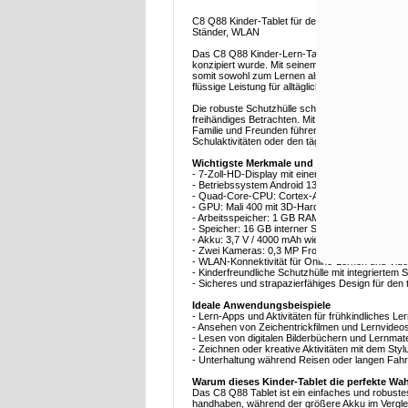
C8 Q88 Kinder-Tablet für den Bildungsbereich 7
Ständer, WLAN
Das C8 Q88 Kinder-Lern-Tablet wurde entwickelt
konzipiert wurde. Mit seinem 7-Zoll-HD-Display bi
somit sowohl zum Lernen als auch zur Unterhaltu
flüssige Leistung für alltägliche Kinder-Apps und 
Die robuste Schutzhülle schützt das Tablet vor v
freihändiges Betrachten. Mit zwei Kameras und 
Familie und Freunden führen. Der größere 4000-m
Schulaktivitäten oder den täglichen Gebrauch z
Wichtigste Merkmale und Spezifikationen
- 7-Zoll-HD-Display mit einer Auflösung von 1024
- Betriebssystem Android 13
- Quad-Core-CPU: Cortex-A7@1.3GHz
- GPU: Mali 400 mit 3D-Hardwarebeschleunigun
- Arbeitsspeicher: 1 GB RAM
- Speicher: 16 GB interner Speicher
- Akku: 3,7 V / 4000 mAh wiederaufladbarer Akku
- Zwei Kameras: 0,3 MP Frontkamera + 2 MP R
- WLAN-Konnektivität für Online-Lernen und Vid
- Kinderfreundliche Schutzhülle mit integriertem 
- Sicheres und strapazierfähiges Design für den
Ideale Anwendungsbeispiele
- Lern-Apps und Aktivitäten für frühkindliches Le
- Ansehen von Zeichentrickfilmen und Lernvideo
- Lesen von digitalen Bilderbüchern und Lernmate
- Zeichnen oder kreative Aktivitäten mit dem Stylu
- Unterhaltung während Reisen oder langen Fahr
Warum dieses Kinder-Tablet die perfekte Wahl
Das C8 Q88 Tablet ist ein einfaches und robustes
handhaben, während der größere Akku im Vergleic