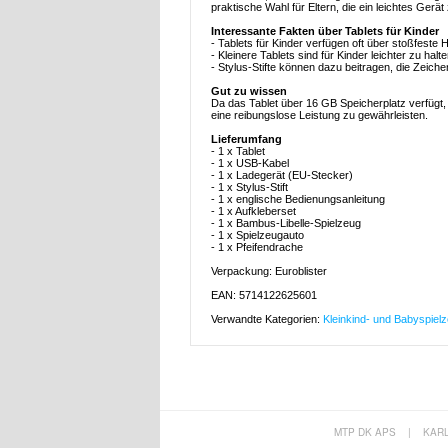
praktische Wahl für Eltern, die ein leichtes Ger
Interessante Fakten über Tablets für Kinder
- Tablets für Kinder verfügen oft über stoßfest
- Kleinere Tablets sind für Kinder leichter zu hal
- Stylus-Stifte können dazu beitragen, die Zeich
Gut zu wissen
Da das Tablet über 16 GB Speicherplatz verfügt, 
eine reibungslose Leistung zu gewährleisten.
Lieferumfang
- 1 x Tablet
- 1 x USB-Kabel
- 1 x Ladegerät (EU-Stecker)
- 1 x Stylus-Stift
- 1 x englische Bedienungsanleitung
- 1 x Aufkleberset
- 1 x Bambus-Libelle-Spielzeug
- 1 x Spielzeugauto
- 1 x Pfeifendrache
Verpackung: Euroblister
EAN: 5714122625601
Verwandte Kategorien:
Kleinkind- und Babyspiel
MTP DK APS
|
KAR