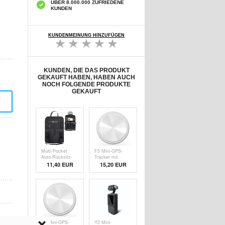
ÜBER 8.000.000 ZUFRIEDENE
KUNDEN
KUNDENMEINUNG HINZUFÜGEN
KUNDEN, DIE DAS PRODUKT
GEKAUFT HABEN, HABEN AUCH
NOCH FOLGENDE PRODUKTE
GEKAUFT
t
Multi-Pocket
F5 Mini-GPS-
Auto-Rücksitz-
Tracker mit
Organizer mit
Silikonhülle -
11,40 EUR
15,20
EUR
Tablet-Halterung
Weiß
- Schwarz
F5 Mini-GPS-
Y2 Mini-