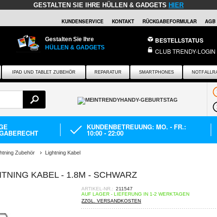
GESTALTEN SIE IHRE HÜLLEN & GADGETS
HIER
KUNDENSERVICE
KONTAKT
RÜCKGABEFORMULAR
AGB
Gestalten Sie Ihre
BESTELLSTATUS
HÜLLEN & GADGETS
CLUB TRENDY-LOGIN
IPAD UND TABLET ZUBEHÖR
REPARATUR
SMARTPHONES
NOTFALLR
AGE
KUNDENBETREUUNG: MO. - FR.:
GABERECHT
10:00 - 22:00
ghtning Zubehör
Lightning Kabel
HTNING KABEL - 1.8M - SCHWARZ
ARTIKEL-NR.:
211547
AUF LAGER - LIEFERUNG IN 1-2 WERKTAGEN
ZZGL. VERSANDKOSTEN