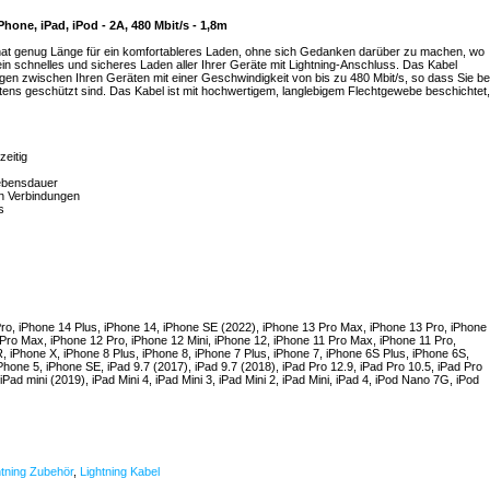
hone, iPad, iPod - 2A, 480 Mbit/s - 1,8m
hat genug Länge für ein komfortableres Laden, ohne sich Gedanken darüber zu machen, wo
ein schnelles und sicheres Laden aller Ihrer Geräte mit Lightning-Anschluss. Das Kabel
ngen zwischen Ihren Geräten mit einer Geschwindigkeit von bis zu 480 Mbit/s, so dass Sie be
tens geschützt sind. Das Kabel ist mit hochwertigem, langlebigem Flechtgewebe beschichtet,
zeitig
Lebensdauer
en Verbindungen
s
ro, iPhone 14 Plus, iPhone 14, iPhone SE (2022), iPhone 13 Pro Max, iPhone 13 Pro, iPhone
 Pro Max, iPhone 12 Pro, iPhone 12 Mini, iPhone 12, iPhone 11 Pro Max, iPhone 11 Pro,
 iPhone X, iPhone 8 Plus, iPhone 8, iPhone 7 Plus, iPhone 7, iPhone 6S Plus, iPhone 6S,
Phone 5, iPhone SE, iPad 9.7 (2017), iPad 9.7 (2018), iPad Pro 12.9, iPad Pro 10.5, iPad Pro
2, iPad mini (2019), iPad Mini 4, iPad Mini 3, iPad Mini 2, iPad Mini, iPad 4, iPod Nano 7G, iPod
htning Zubehör
,
Lightning Kabel