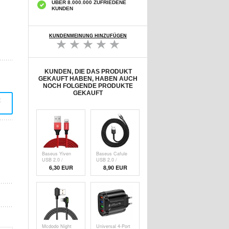
ÜBER 8.000.000 ZUFRIEDENE
KUNDEN
KUNDENMEINUNG HINZUFÜGEN
KUNDEN, DIE DAS PRODUKT
GEKAUFT HABEN, HABEN AUCH
NOCH FOLGENDE PRODUKTE
GEKAUFT
t
Baseus Yiven
Baseus Cafule
USB 2.0 /
USB 2.0 /
Lightning Kabel -
Lightning Kabel -
6,30 EUR
8,90 EUR
1.8m - Rot
1m - Schwarz /
Grau
Mcdodo Night
Universal 4-Port