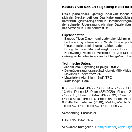
Baseus Yiven USB 2.0 / Lightning-Kabel für iP
Das superschnelle Lightning-Kabel von Baseus 
sich der Stecker befindet. Das Kabel ermöglicht 
unterstützt gleichzeitig schnelle Datenübertragu
der schnellen Übertragung wichtiger Dateien bes
das verschleiß- und bandfest ist.
Eigenschaften:
- Baseus Yiven Daten- und Ladekabel Lightning
- Laden und synchronisieren Sie die Daten gleich
- Ultraschnelles und absolut stabiles Laden
- Das geflochtene Material sorgt für eine lange 
- Hochwertige Aluminiumverbinder mit verstärkt
- Geeignet für alle Geräte mit Lightning-Anschlus
Technische Daten:
- Anschlüsse: Lightning (8-polig), USB 2.0
- Datenübertragungsgeschwindigkeit: 480 Mbit/s
- Maximaler Ladestrom: 2A
- Materialien: Aluminium, Stoff, TPE
- Kabellänge: 1,8m
Kompatibilität:
iPhone 14 Pro Max, iPhone 14 P
13 Mini, iPhone 13, iPhone SE (2020), iPhone 12
iPhone 11, iPhone XS Max, iPhone XS, iPhone XR,
iPhone 6 Plus, iPhone 6, iPhone 5S, iPhone 5C, i
9.7, iPad Pro, iPad Air (2019), iPad Air, iPad Air 
Touch 5G, iPod Touch 6G, iPod Touch 7G
Verpackung: Euroblister
EAN: 6953156253667
Verwandte Kategorien:
Handyzubehör
,
Apple Lig