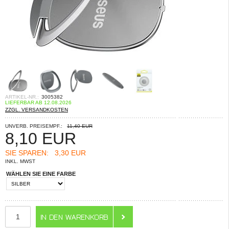
ARTIKEL-NR.:
3005382
LIEFERBAR AB 12.08.2026
ZZGL. VERSANDKOSTEN
UNVERB. PREISEMPF.:
11,40 EUR
8,10
EUR
SIE SPAREN:
3,30 EUR
INKL. MWST
WÄHLEN SIE EINE FARBE
ANZAHL