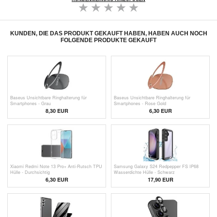
KUNDEN, DIE DAS PRODUKT GEKAUFT HABEN, HABEN AUCH NOCH
FOLGENDE PRODUKTE GEKAUFT
Baseus Unsichtbare Ringhalterung für
Baseus Unsichtbare Ringhalterung für
Smartphones - Grau
Smartphones - Rose Gold
8,30
EUR
6,30 EUR
Xiaomi Redmi Note 13 Pro+ Anti-Rutsch TPU
Samsung Galaxy S24 Redpepper FS IP68
Hülle - Durchsichtig
Wasserdichte Hülle - Schwarz
6,30 EUR
17,90
EUR