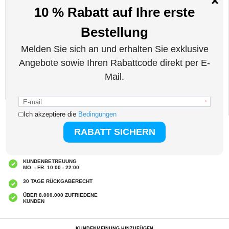
stabilen und starken Halt in allen Situationen.
Spezifikationen:
- Ultra-schlankes Design: 2,1 mm dick
- Gewichtskapazität: bis zu 5 kg (25 Telefone)
- Material: hochwertiges, leichtes Material
- 360°-Drehfunktion
- Eingebauter Magnet zur Befestigung an Magnethaltern
- Starke Haftkraft ohne bleibende Spuren beim Ablösen
Verpackung: Euroblister
EAN: 6953156222991
Verwandte Kategorien:
Handyzubehör
,
Handyhalterung
EXPRESSVERSAND
CLUB TRENDY
7% RABATT ERHALTEN
KUNDENBETREUUNG
MO. - FR. 10:00 - 22:00
30 TAGE RÜCKGABERECHT
ÜBER 8.000.000 ZUFRIEDENE
KUNDEN
KUNDENMEINUNG HINZUFÜGEN