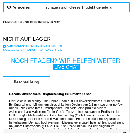
Personen
schauen sich dieses Produkt gerade an.
EMPFOHLEN VON MEINTRENDYHANDY
NICHT AUF LAGER
WIR SCHICKEN IHNEN EINE E-MAIL ZU,
SOBALD DAS PRODUKT AUF LAGER IST.
NOCH FRAGEN? WIR HELFEN WEITER!
LIVE CHAT
Beschreibung
Baseus Unsichtbare Ringhalterung für Smartphones
Der Baseus Incredibly Thin Phone Holder ist ein unverzichtbares Zubehör für
Ihr Smartphone. Mit seinem ultraschlanken Design von 2,1 mm passt er perfekt
auf die Rückseite Ihres Smartphones und bietet eine praktisch nicht
wahrnehmbare Halterung für Ihr Gerät. Trotz seines schlanken Profils ist der
Halter unglaublich stabil und kann bis zu 5 kg (25 Telefone) tragen. Der starke
Kleber sorgt für einen stabilen Halt, ohne beim Entfernen bleibende Spuren zu
hinterlassen. Der aus hochwertigem Material gefertigte Halter ist leicht und sieht
an jedem Smartphone gut aus. Die 360°-Drehfunktion und der eingebaute
Magnet machen ihn praktisch für den täglichen Gebrauch und sorgen für einen