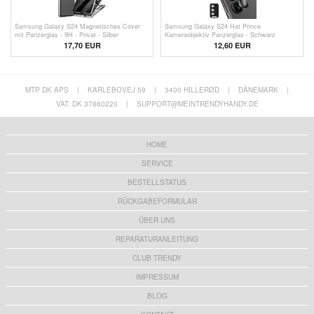
Samsung Galaxy S24 Magnetisches Cover
Samsung Galaxy S24 Hat Prince
mit Panzerglas - 9H - Privat - Silber
Kameraobjektiv Panzerglas - Schwarz
17,70 EUR
12,60 EUR
MTP DK APS
|
KARLEBOVEJ 59
|
3400 HILLERØD
|
DÄNEMARK
|
VAT: DK 37860220
|
SUPPORT@MEINTRENDYHANDY.DE
HOME
SERVICE
BESTELLSTATUS
RÜCKGABEFORMULAR
ÜBER UNS
REPARATURANLEITUNG
CLUB TRENDY
IMPRESSUM
BLOG