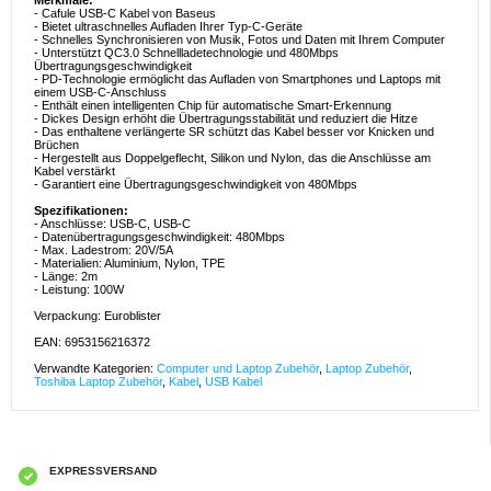
Merkmale:
- Cafule USB-C Kabel von Baseus
- Bietet ultraschnelles Aufladen Ihrer Typ-C-Geräte
- Schnelles Synchronisieren von Musik, Fotos und Daten mit Ihrem Computer
- Unterstützt QC3.0 Schnellladetechnologie und 480Mbps
Übertragungsgeschwindigkeit
- PD-Technologie ermöglicht das Aufladen von Smartphones und Laptops mit
einem USB-C-Anschluss
- Enthält einen intelligenten Chip für automatische Smart-Erkennung
- Dickes Design erhöht die Übertragungsstabilität und reduziert die Hitze
- Das enthaltene verlängerte SR schützt das Kabel besser vor Knicken und
Brüchen
- Hergestellt aus Doppelgeflecht, Silikon und Nylon, das die Anschlüsse am
Kabel verstärkt
- Garantiert eine Übertragungsgeschwindigkeit von 480Mbps
Spezifikationen:
- Anschlüsse: USB-C, USB-C
- Datenübertragungsgeschwindigkeit: 480Mbps
- Max. Ladestrom: 20V/5A
- Materialien: Aluminium, Nylon, TPE
- Länge: 2m
- Leistung: 100W
Verpackung: Euroblister
EAN: 6953156216372
Verwandte Kategorien:
Computer und Laptop Zubehör
,
Laptop Zubehör
,
Toshiba Laptop Zubehör
,
Kabel
,
USB Kabel
EXPRESSVERSAND