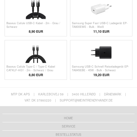
Baseus Cafule USB-C Kabel - 2m - Grau /
Samsung Super Fast USB-C Ladegerät EP-
Schwarz
TA800EWE - Bulk - Weiß
8,90 EUR
11,10
EUR
Baseus Cafule Type-C / Type-C Kabel
Samsung USB-C Schnell Reiseladegerät EP-
CATKLF-HG1 - 2m - Schwarz / Grau
TA845EBE - 45W - Bulk - Schwarz
8,80 EUR
19,20
EUR
MTP DK APS
|
KARLEBOVEJ 59
|
3400 HILLERØD
|
DÄNEMARK
|
VAT: DK 37860220
|
SUPPORT@MEINTRENDYHANDY.DE
HOME
SERVICE
BESTELLSTATUS