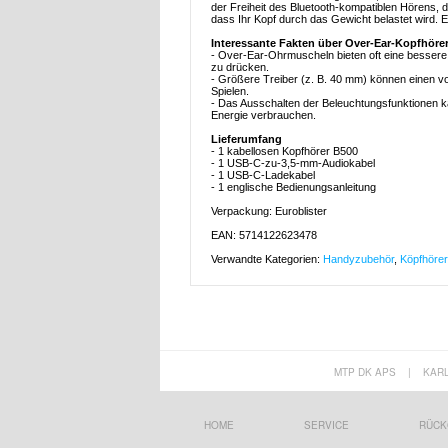
der Freiheit des Bluetooth-kompatiblen Hörens,
dass Ihr Kopf durch das Gewicht belastet wird. E
Interessante Fakten über Over-Ear-Kopfhöre
- Over-Ear-Ohrmuscheln bieten oft eine bessere
zu drücken.
- Größere Treiber (z. B. 40 mm) können einen vol
Spielen.
- Das Ausschalten der Beleuchtungsfunktionen k
Energie verbrauchen.
Lieferumfang
- 1 kabellosen Kopfhörer B500
- 1 USB-C-zu-3,5-mm-Audiokabel
- 1 USB-C-Ladekabel
- 1 englische Bedienungsanleitung
Verpackung: Euroblister
EAN: 5714122623478
Verwandte Kategorien:
Handyzubehör
,
Köpfhörer
MTP DK APS
|
KAR
HOME
SERVICE
RÜCK