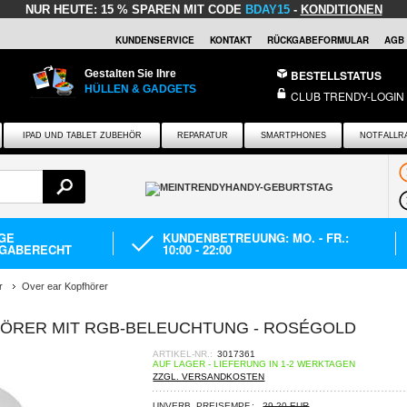
NUR HEUTE:
15 % SPAREN MIT CODE
BDAY15
-
KONDITIONEN
KUNDENSERVICE
KONTAKT
RÜCKGABEFORMULAR
AGB
Gestalten Sie Ihre
BESTELLSTATUS
HÜLLEN & GADGETS
CLUB TRENDY-LOGIN
IPAD UND TABLET ZUBEHÖR
REPARATUR
SMARTPHONES
NOTFALLR
AGE
KUNDENBETREUUNG: MO. - FR.:
GABERECHT
10:00 - 22:00
r
Over ear Kopfhörer
ÖRER MIT RGB-BELEUCHTUNG - ROSÉGOLD
ARTIKEL-NR.:
3017361
AUF LAGER - LIEFERUNG IN 1-2 WERKTAGEN
ZZGL. VERSANDKOSTEN
UNVERB. PREISEMPF.:
29,20 EUR