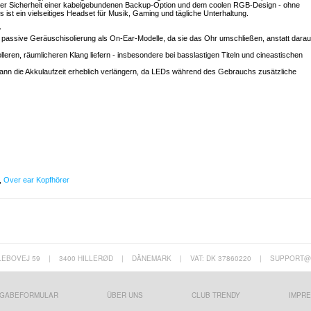
 der Sicherheit einer kabelgebundenen Backup-Option und dem coolen RGB-Design - ohne
s ist ein vielseitiges Headset für Musik, Gaming und tägliche Unterhaltung.
r
 passive Geräuschisolierung als On-Ear-Modelle, da sie das Ohr umschließen, anstatt darau
leren, räumlicheren Klang liefern - insbesondere bei basslastigen Titeln und cineastischen
ann die Akkulaufzeit erheblich verlängern, da LEDs während des Gebrauchs zusätzliche
,
Over ear Kopfhörer
LEBOVEJ 59
|
3400 HILLERØD
|
DÄNEMARK
|
VAT: DK 37860220
|
SUPPORT@
GABEFORMULAR
ÜBER UNS
CLUB TRENDY
IMPR