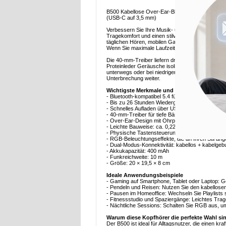
B500 Kabellose Over-Ear-Bluetooth-Kopfhörer m
(USB-C auf 3,5 mm)
Verbessern Sie Ihre Musik- und Gaming-Sessions
Tragekomfort und einen stilvollen RGB-Look. Dank
täglichen Hören, mobilen Gaming und Streaming.
Wenn Sie maximale Laufzeit wünschen, schalten 
Die 40-mm-Treiber liefern druckvolle Bässe und 
Proteinleder Geräusche isolieren und auch bei 
unterwegs oder bei niedrigem Akkustand? Schlie
Unterbrechung weiter.
Wichtigste Merkmale und Spezifikationen
- Bluetooth-kompatibel 5.4 für stabile Wireless-
- Bis zu 26 Stunden Wiedergabe bei ausgeschal
- Schnelles Aufladen über USB-C: ca. 2 Stunden b
- 40-mm-Treiber für tiefe Bässe und beeindruck
- Over-Ear-Design mit Ohrpolstern aus Proteinle
- Leichte Bauweise: ca. 0,222 kg für längeres T
- Physische Tastensteuerung für schnelle Anpa
- RGB-Beleuchtungseffekte, die an Ihren Stil a
- Dual-Modus-Konnektivität: kabellos + kabelge
- Akkukapazität: 400 mAh
- Funkreichweite: 10 m
- Größe: 20 × 19,5 × 8 cm
Ideale Anwendungsbeispiele
- Gaming auf Smartphone, Tablet oder Laptop: Ge
- Pendeln und Reisen: Nutzen Sie den kabellos
- Pausen im Homeoffice: Wechseln Sie Playlists
- Fitnessstudio und Spaziergänge: Leichtes Trag
- Nächtliche Sessions: Schalten Sie RGB aus, um
Warum diese Kopfhörer die perfekte Wahl si
Der B500 ist ideal für Alltagsnutzer, die einen k