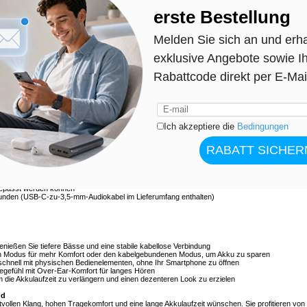
it RGB-Beleuchtung - 40-mm-Tieftöner, 26 Stunden Akkulaufzeit, kabelgebundener Modus
 mit den kabellosen Over-Ear-Kopfhörern B500 - entwickelt für tiefe Bässe, ganztägigen
 Bluetooth 5.4 bleibt die Verbindung stabil und sorgt für einen gleichmäßigen Klang beim
 Wenn Sie ein noch intensiveres Erlebnis wünschen, schalten Sie die RGB-Beleuchtung ein.
Sie die Beleuchtung aus und genießen Sie bis zu 26 Stunden Musik.
klaren Klang für Action-Spiele, Filme und Playlists, während die weichen Ohrmuscheln aus
langen Spielsitzungen bequem bleiben. Bevorzugen Sie eine kabelgebundene Verbindung für
ßen Sie das mitgelieferte USB-C-zu-3,5-mm-Audiokabel an und hören Sie ohne
Leistung und verbesserte Reaktionsfähigkeit
teter RGB-Beleuchtung oder bis zu 14 Stunden bei eingeschalteter RGB-Beleuchtung
is zur vollständigen Aufladung
enden Klang
der für Komfort und passive Geräuschisolierung
ragen
ssungen von Lautstärke, Wiedergabe und Modus
ngepasst werden können
bunden (USB-C-zu-3,5-mm-Audiokabel im Lieferumfang enthalten)
nießen Sie tiefere Bässe und eine stabile kabellose Verbindung
en Modus für mehr Komfort oder den kabelgebundenen Modus, um Akku zu sparen
 schnell mit physischen Bedienelementen, ohne Ihr Smartphone zu öffnen
egefühl mit Over-Ear-Komfort für langes Hören
 die Akkulaufzeit zu verlängern und einen dezenteren Look zu erzielen
nd
raftvollen Klang, hohen Tragekomfort und eine lange Akkulaufzeit wünschen. Sie profitieren von