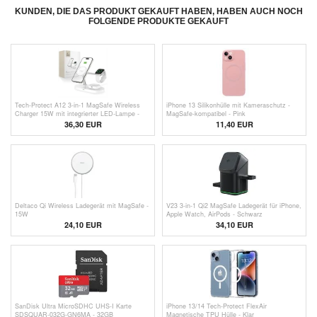
KUNDEN, DIE DAS PRODUKT GEKAUFT HABEN, HABEN AUCH NOCH
FOLGENDE PRODUKTE GEKAUFT
Tech-Protect A12 3-in-1 MagSafe Wireless
iPhone 13 Silikonhülle mit Kameraschutz -
Charger 15W mit integrierter LED-Lampe -
MagSafe-kompatibel - Pink
Weiß
36,30 EUR
11,40 EUR
Deltaco Qi Wireless Ladegerät mit MagSafe -
V23 3-in-1 Qi2 MagSafe Ladegerät für iPhone,
15W
Apple Watch, AirPods - Schwarz
24,10 EUR
34,10
EUR
SanDisk Ultra MicroSDHC UHS-I Karte
iPhone 13/14 Tech-Protect FlexAir
SDSQUAR-032G-GN6MA - 32GB
Magnetische TPU Hülle - Klar