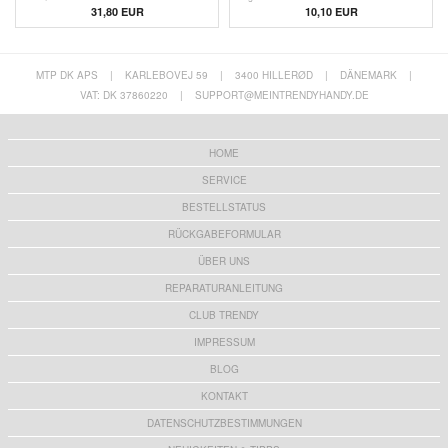
31,80 EUR
10,10 EUR
MTP DK APS
|
KARLEBOVEJ 59
|
3400 HILLERØD
|
DÄNEMARK
|
VAT: DK 37860220
|
SUPPORT@MEINTRENDYHANDY.DE
HOME
SERVICE
BESTELLSTATUS
RÜCKGABEFORMULAR
ÜBER UNS
REPARATURANLEITUNG
CLUB TRENDY
IMPRESSUM
BLOG
KONTAKT
DATENSCHUTZBESTIMMUNGEN