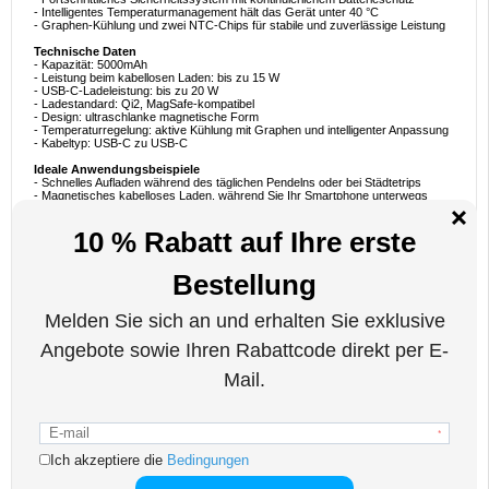
- Intelligentes Temperaturmanagement hält das Gerät unter 40 °C
- Graphen-Kühlung und zwei NTC-Chips für stabile und zuverlässige Leistung
Technische Daten
- Kapazität: 5000mAh
- Leistung beim kabellosen Laden: bis zu 15 W
- USB-C-Ladeleistung: bis zu 20 W
- Ladestandard: Qi2, MagSafe-kompatibel
- Design: ultraschlanke magnetische Form
- Temperaturregelung: aktive Kühlung mit Graphen und intelligenter Anpassung
- Kabeltyp: USB-C zu USB-C
Ideale Anwendungsbeispiele
- Schnelles Aufladen während des täglichen Pendelns oder bei Städtetrips
- Magnetisches kabelloses Laden, während Sie Ihr Smartphone unterwegs
nutzen
- Reisen und kurze Geschäftsreisen, bei denen es auf kompakte Größe
ankommt
- Notstromversorgung für moderne Smartphones an stressigen Tagen
- Minimalistische Setups, bei denen leichtes Zubehör bevorzugt wird
Warum dieses Produkt perfekt zum Kauf ist
Die Anker Nano Power Bank wurde für Nutzer entwickelt, die schnelles,
sicheres Laden ohne eine sperrige Powerbank wünschen. Dank der
magnetischen Befestigung ist das Laden einfach und kabellos, während der
USB-C-Anschluss zusätzliche Flexibilität bietet, wenn schnelleres
kabelgebundenes Laden erforderlich ist. Mit fortschrittlichen Kühl- und
Sicherheitsfunktionen liefert sie zuverlässige Leistung in einem kompakten,
hochwertigen Design.
Interessante Fakten über magnetische Powerbanks
- Qi2 verbessert die magnetische Ausrichtung, was zu einer höheren Effizienz
beim kabellosen Laden beiträgt
- Graphen wird in Kühlsystemen verwendet, da es Wärme effektiver ableitet als
herkömmliche Materialien
- Schlanke magnetische Powerbanks sind beliebt für den täglichen Gebrauch,
da sie Telefone aufladen, ohne die normale Nutzung zu beeinträchtigen.