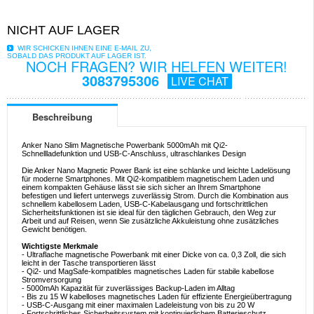
NICHT AUF LAGER
WIR SCHICKEN IHNEN EINE E-MAIL ZU,
SOBALD DAS PRODUKT AUF LAGER IST.
NOCH FRAGEN? WIR HELFEN WEITER!
3083795306
LIVE CHAT
Beschreibung
Anker Nano Slim Magnetische Powerbank 5000mAh mit Qi2-
Schnellladefunktion und USB-C-Anschluss, ultraschlankes Design
Die Anker Nano Magnetic Power Bank ist eine schlanke und leichte Ladelösung
für moderne Smartphones. Mit Qi2-kompatiblem magnetischem Laden und
einem kompakten Gehäuse lässt sie sich sicher an Ihrem Smartphone
befestigen und liefert unterwegs zuverlässig Strom. Durch die Kombination aus
schnellem kabellosem Laden, USB-C-Kabelausgang und fortschrittlichen
Sicherheitsfunktionen ist sie ideal für den täglichen Gebrauch, den Weg zur
Arbeit und auf Reisen, wenn Sie zusätzliche Akkuleistung ohne zusätzliches
Gewicht benötigen.
Wichtigste Merkmale
- Ultraflache magnetische Powerbank mit einer Dicke von ca. 0,3 Zoll, die sich
leicht in der Tasche transportieren lässt
- Qi2- und MagSafe-kompatibles magnetisches Laden für stabile kabellose
Stromversorgung
- 5000mAh Kapazität für zuverlässiges Backup-Laden im Alltag
- Bis zu 15 W kabelloses magnetisches Laden für effiziente Energieübertragung
- USB-C-Ausgang mit einer maximalen Ladeleistung von bis zu 20 W
- Fortschrittliches Sicherheitssystem mit kontinuierlichem Batterieschutz