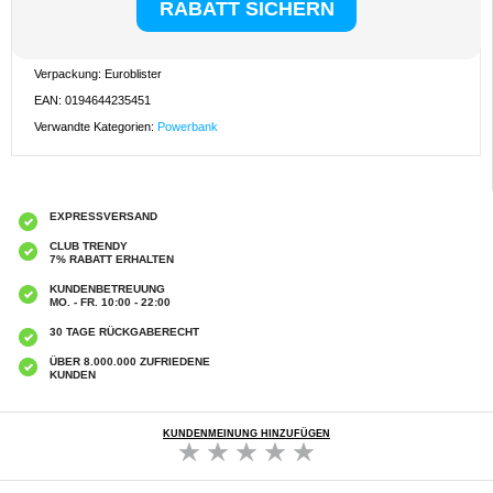
Lieferumfang
- Anker Nano Magnetic Power Bank 5000mAh
- USB-C-zu-USB-C-Ladekabel
Verpackung: Euroblister
EAN: 0194644235451
Verwandte Kategorien:
Powerbank
EXPRESSVERSAND
CLUB TRENDY
7% RABATT ERHALTEN
KUNDENBETREUUNG
MO. - FR. 10:00 - 22:00
30 TAGE RÜCKGABERECHT
ÜBER 8.000.000 ZUFRIEDENE
KUNDEN
KUNDENMEINUNG HINZUFÜGEN