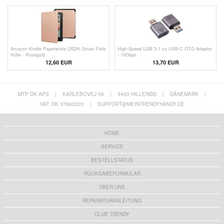
Amazon Kindle Paperwhite (2024) Smart Folio
High-Speed USB 3.1 zu USB-C OTG Adapter
Hülle - Roségold
- 10Gbps
12,60 EUR
13,70 EUR
MTP DK APS
|
KARLEBOVEJ 59
|
3400 HILLERØD
|
DÄNEMARK
|
VAT: DK 37860220
|
SUPPORT@MEINTRENDYHANDY.DE
HOME
SERVICE
BESTELLSTATUS
RÜCKGABEFORMULAR
ÜBER UNS
REPARATURANLEITUNG
CLUB TRENDY