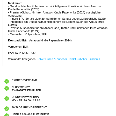
Merkmale:
- Gut durchdachte Folientasche mit intelligenter Funktion für Ihren Amazon
Kindle Paperwhite (2024)
- Premium-Schutz für Ihren Amazon Kindle Paperwhite (2024) vor täglicher
Abnutzung
- Innere TPU-Schale bietet fortschrittlichen Schutz gegen zerbrechliche Stöße
- Intelligente Ein-/Ausschaltfunktion schont die Lebensdauer des Akkus Ihres
Geräts
- Präzise Ausschnitte für alle Anschlüsse, Tasten und Funktionen Ihres Amazon
Kindle Paperwhite (2024)
- Materialien: Polyurethan, TPU
Kompatibilität:
Amazon Kindle Paperwhite (2024)
Verpacken: Bulk
EAN: 5714122501332
Verwandte Kategorien:
Tablet Hüllen & Zubehör
,
Tablet Zubehör - Anderes
EXPRESSVERSAND
CLUB TRENDY
7% RABATT ERHALTEN
KUNDENBETREUUNG
MO. - FR. 10:00 - 22:00
30 TAGE RÜCKGABERECHT
ÜBER 8.000.000 ZUFRIEDENE