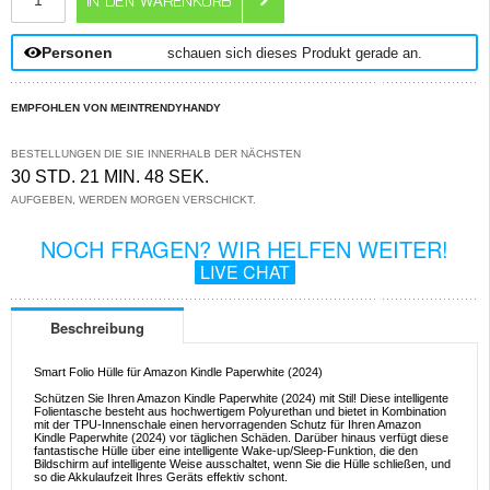
Personen
schauen sich dieses Produkt gerade an.
EMPFOHLEN VON MEINTRENDYHANDY
BESTELLUNGEN DIE SIE INNERHALB DER NÄCHSTEN
30 STD. 21 MIN. 48 SEK.
AUFGEBEN, WERDEN MORGEN VERSCHICKT.
NOCH FRAGEN? WIR HELFEN WEITER!
LIVE CHAT
Beschreibung
Smart Folio Hülle für Amazon Kindle Paperwhite (2024)
Schützen Sie Ihren Amazon Kindle Paperwhite (2024) mit Stil! Diese intelligente
Folientasche besteht aus hochwertigem Polyurethan und bietet in Kombination
mit der TPU-Innenschale einen hervorragenden Schutz für Ihren Amazon
Kindle Paperwhite (2024) vor täglichen Schäden. Darüber hinaus verfügt diese
fantastische Hülle über eine intelligente Wake-up/Sleep-Funktion, die den
Bildschirm auf intelligente Weise ausschaltet, wenn Sie die Hülle schließen, und
so die Akkulaufzeit Ihres Geräts effektiv schont.