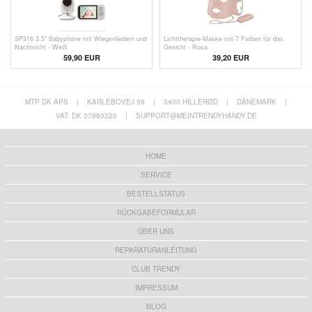
SP316 3.5" Babyphone mit Wiegenliedern und
Lichttherapie-Maske mit 7 Farben für das
Nachtsicht - Weiß
Gesicht - Rosa
59,90 EUR
39,20
EUR
MTP DK APS
|
KARLEBOVEJ 59
|
3400 HILLERØD
|
DÄNEMARK
|
VAT: DK 37860220
|
SUPPORT@MEINTRENDYHANDY.DE
HOME
SERVICE
BESTELLSTATUS
RÜCKGABEFORMULAR
ÜBER UNS
REPARATURANLEITUNG
CLUB TRENDY
IMPRESSUM
BLOG