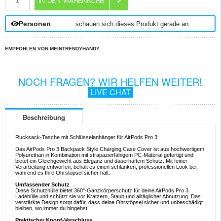
Personen
schauen sich dieses Produkt gerade an.
EMPFOHLEN VON MEINTRENDYHANDY
NOCH FRAGEN? WIR HELFEN WEITER!
LIVE CHAT
Beschreibung
Rucksack-Tasche mit Schlüsselanhänger für AirPods Pro 3
Das AirPods Pro 3 Backpack Style Charging Case Cover ist aus hochwertigem
Polyurethan in Kombination mit strapazierfähigem PC-Material gefertigt und
bietet ein Gleichgewicht aus Eleganz und dauerhaftem Schutz. Mit feiner
Verarbeitung entworfen, behält es einen schlanken, professionellen Look bei,
während es Ihre Ohrstöpsel sicher hält.
Umfassender Schutz
Diese Schutzhülle bietet 360°-Ganzkörperschutz für deine AirPods Pro 3
Ladehülle und schützt sie vor Kratzern, Staub und alltäglicher Abnutzung. Das
verstärkte Design sorgt dafür, dass deine Ohrstöpsel sicher und unbeschädigt
bleiben, wo immer du hingehst.
Praktischer Knopf-Verschluss