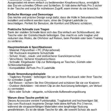
Ausgestattet mit einem einfach zu bedienenden Knopfverschluss, ermöglicht
das Etui ein schnelles Öffnen und Schließen. Er hält deine AirPods Pro 3 sicher
in der Tasche und sorgt für mühelosen Zugriff, wann immer du sie brauchst.
Einfache Montage und Demontage
Das leichte und präzise Design sorgt dafür, dass die Hülle in Sekundenschnelle
installiert und entfernt werden kann, ohne die Original-Ladehülle zu
beschädigen. Perfekt für Benutzer, die Komfort und Effizienz schätzen.
Praktische Schnalle zum Tragen
Dank der stabilen Schnalle lässt sich das Etui einfach am Schlüsselbund, der
Tasche oder der Gürtelschlaufe befestigen. Das macht es sehr tragbar und
reduziert das Risiko, die Ohrhörer auf Reisen, beim Pendeln oder beim Training
zu verlieren.
Hauptmerkmale & Spezifikationen
- Material: Polyurethan + PC (Polycarbonat)
- Stil: Rucksack-inspirierte Schutzhülle
- Schutz: Kratz-, staub- und stoßsicherer Ganzkörperschutz
- Verschluss: Sicherer Knopfverschluss
- Schnalle: Eingebauter Clip zur Befestigung an Taschen, Gürteln oder
Schlüsselanhängern
- Kompatibilität: AirPods Pro 3 Ladehülle
Ideale Verwendungsbeispiele
- Tägliches Pendeln - befestigen Sie sie an Ihrem Rucksack oder Ihrer Tasche
für schnellen Zugriff
- Auf Reisen - sichern Sie Ihre Ohrstöpsel und schützen Sie sie vor Kratzern
- Outdoor-Aktivitäten - mit einem Clip an der Ausrüstung befestigen, um Verlust
zu vermeiden
- Büro oder Schule - elegante, schützende Aufbewahrungslösung
Warum diese Tasche perfekt ist
Dieses Accessoire vereint Funktionalität, Tragbarkeit und hochwertigen Stil.
Das vom Rucksack inspirierte Design hebt deine AirPods Pro 3 hervor,
während die strapazierfähigen Materialien eine langfristige Nutzung
gewährleisten. Es ist die ideale Tasche für alle, die sowohl Schutz als auch