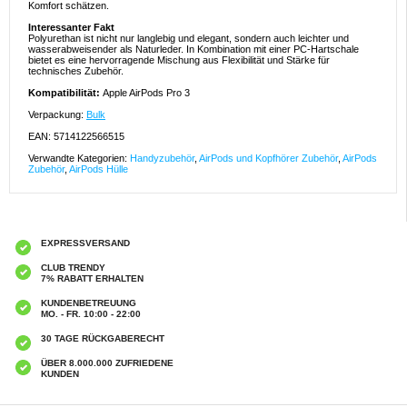
Komfort schätzen.
Interessanter Fakt
Polyurethan ist nicht nur langlebig und elegant, sondern auch leichter und
wasserabweisender als Naturleder. In Kombination mit einer PC-Hartschale
bietet es eine hervorragende Mischung aus Flexibilität und Stärke für
technisches Zubehör.
Kompatibilität:
Apple AirPods Pro 3
Verpackung:
Bulk
EAN: 5714122566515
Verwandte Kategorien:
Handyzubehör
,
AirPods und Kopfhörer Zubehör
,
AirPods
Zubehör
,
AirPods Hülle
EXPRESSVERSAND
CLUB TRENDY
7% RABATT ERHALTEN
KUNDENBETREUUNG
MO. - FR. 10:00 - 22:00
30 TAGE RÜCKGABERECHT
ÜBER 8.000.000 ZUFRIEDENE
KUNDEN