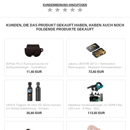
KUNDENMEINUNG HINZUFÜGEN
KUNDEN, DIE DAS PRODUKT GEKAUFT HABEN, HABEN AUCH NOCH
FOLGENDE PRODUKTE GEKAUFT
AirPods Pro 3 Rucksacktasche mit
Jakemy JM-8199 257-in-1 Heimwerker-
Schlüsselanhänger - Dunkelbraun
Werkzeugsatz - Modularer Schraubendreher-
Satz mit ergonomischem Griff und tragbarer
11,40 EUR
72,60 EUR
Aufbewahrung
LK2316 Tragbare 4K Ultra HD Action-Kamera
Kabelloser Handstaubsauger mit HEPA-Filter,
mit Gimbal-Stabilisierung - Schwarz
LED-Licht - 9.4Kpa - Grün
35,60
EUR
113,50 EUR