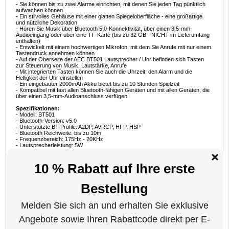
- Sie können bis zu zwei Alarme einrichten, mit denen Sie jeden Tag pünktlich
aufwachen können
- Ein stilvolles Gehäuse mit einer glatten Spiegeloberfläche - eine großartige
und nützliche Dekoration
- Hören Sie Musik über Bluetooth 5.0-Konnektivität, über einen 3,5-mm-
Audioeingang oder über eine TF-Karte (bis zu 32 GB - NICHT im Lieferumfang
enthalten)
- Entwickelt mit einem hochwertigen Mikrofon, mit dem Sie Anrufe mit nur einem
Tastendruck annehmen können
- Auf der Oberseite der AEC BT501 Lautsprecher / Uhr befinden sich Tasten
zur Steuerung von Musik, Lautstärke, Anrufe
- Mit integrierten Tasten können Sie auch die Uhrzeit, den Alarm und die
Helligkeit der Uhr einstellen
- Ein eingebauter 2000mAh Akku bietet bis zu 10 Stunden Spielzeit
- Kompatibel mit fast allen Bluetooth-fähigen Geräten und mit allen Geräten, die
über einen 3,5-mm-Audioanschluss verfügen
Spezifikationen:
- Modell: BT501
- Bluetooth-Version: v5.0
- Unterstützte BT-Profile: A2DP, AVRCP, HFP, HSP
- Bluetooth Reichweite: bis zu 10m
- Frequenzbereich: 175Hz - 20KHz
- Lautsprecherleistung: 5W
- Impedanz: 4 Ohm
- Audioeingänge: 3,5 mm, TF-Karte
- Batteriekapazität: 2000mAh
- Ladeanschluss: microUSB
- Ladezeit: bis zu 5 Stunden
- Spielzeit: bis zu 10 Stunden
- Abmessungen: 140 mm x 65 mm x 44 mm
- CE-, EMC-, LVD- und RoHS-Zertifikat
Lieferumfang:
- 1 x AEC BT501 Bluetooth-Lautsprecher mit LED-Wecker
- 1 x Micro-USB-Kabel
- 1 x 3,5 mm Audiokabel