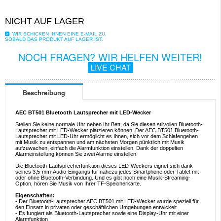
NICHT AUF LAGER
WIR SCHICKEN IHNEN EINE E-MAIL ZU,
SOBALD DAS PRODUKT AUF LAGER IST.
NOCH FRAGEN? WIR HELFEN WEITER!
LIVE CHAT
Beschreibung
AEC BT501 Bluetooth Lautsprecher mit LED-Wecker
Stellen Sie keine normale Uhr neben Ihr Bett, da Sie diesen stilvollen Bluetooth-
Lautsprecher mit LED-Wecker platzieren können. Der AEC BT501 Bluetooth-
Lautsprecher mit LED-Uhr ermöglicht es Ihnen, sich vor dem Schlafengehen
mit Musik zu entspannen und am nächsten Morgen pünktlich mit Musik
aufzuwachen, einfach die Alarmfunktion einstellen. Dank der doppelten
Alarmeinstellung können Sie zwei Alarme einstellen.
Die Bluetooth-Lautsprecherfunktion dieses LED-Weckers eignet sich dank
seines 3,5-mm-Audio-Eingangs für nahezu jedes Smartphone oder Tablet mit
oder ohne Bluetooth-Verbindung. Und es gibt noch eine Musik-Streaming-
Option, hören Sie Musik von Ihrer TF-Speicherkarte.
Eigenschaften:
- Der Bluetooth-Lautsprecher AEC BT501 mit LED-Wecker wurde speziell für
den Einsatz in privaten oder geschäftlichen Umgebungen entwickelt
- Es fungiert als Bluetooth-Lautsprecher sowie eine Display-Uhr mit einer
Alarmfunktion