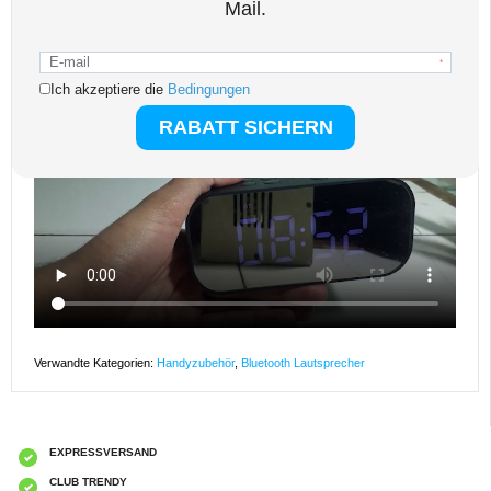
- 1 x Englische Bedienungsanleitung
Verpackung: Euroblister
EAN: 5712579933706
Verwandte Kategorien:
Handyzubehör
,
Bluetooth Lautsprecher
EXPRESSVERSAND
CLUB TRENDY