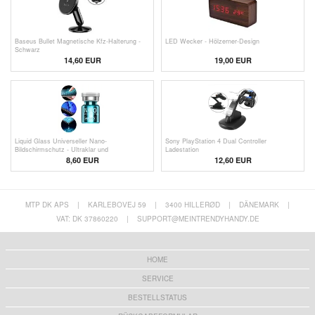
Baseus Bullet Magnetische Kfz-Halterung -
LED Wecker - Hölzerner-Design
Schwarz
14,60 EUR
19,00 EUR
Liquid Glass Universeller Nano-
Sony PlayStation 4 Dual Controller
Bildschirmschutz - Ultraklar und
Ladestation
fingerabdruckfreundlich
8,60 EUR
12,60 EUR
MTP DK APS
|
KARLEBOVEJ 59
|
3400 HILLERØD
|
DÄNEMARK
|
VAT: DK 37860220
|
SUPPORT@MEINTRENDYHANDY.DE
HOME
SERVICE
BESTELLSTATUS