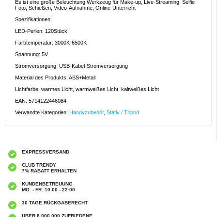
Es ist eine große Beleuchtung Werkzeug für Make-up, Live-Streaming, Selfie
Foto, Schießen, Video-Aufnahme, Online-Unterricht
Spezifikationen:
LED-Perlen: 120Stück
Farbtemperatur: 3000K-6500K
Spannung: 5V
Stromversorgung: USB-Kabel-Stromversorgung
Material des Produkts: ABS+Metall
Lichtfarbe: warmes Licht, warmweißes Licht, kaltweißes Licht
EAN: 5714122446084
Verwandte Kategorien:
Handyzubehör
,
Stativ / Tripod
EXPRESSVERSAND
CLUB TRENDY
7% RABATT ERHALTEN
KUNDENBETREUUNG
MO. - FR. 10:00 - 22:00
30 TAGE RÜCKGABERECHT
ÜBER 8.000.000 ZUFRIEDENE