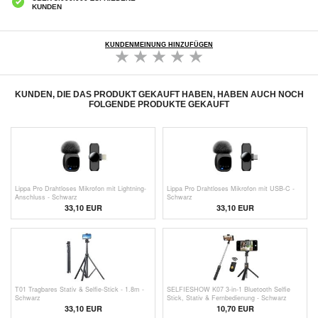
KUNDEN
KUNDENMEINUNG HINZUFÜGEN
KUNDEN, DIE DAS PRODUKT GEKAUFT HABEN, HABEN AUCH NOCH
FOLGENDE PRODUKTE GEKAUFT
Lippa Pro Drahtloses Mikrofon mit Lightning-
Lippa Pro Drahtloses Mikrofon mit USB-C -
Anschluss - Schwarz
Schwarz
33,10 EUR
33,10 EUR
T01 Tragbares Stativ & Selfie-Stick - 1.8m -
SELFIESHOW K07 3-in-1 Bluetooth Selfie
Schwarz
Stick, Stativ & Fernbedienung - Schwarz
33,10
EUR
10,70
EUR