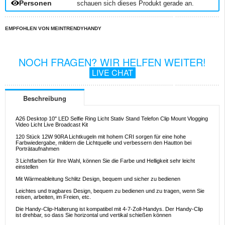
Personen
schauen sich dieses Produkt gerade an.
EMPFOHLEN VON MEINTRENDYHANDY
NOCH FRAGEN? WIR HELFEN WEITER!
LIVE CHAT
Beschreibung
A26 Desktop 10" LED Selfie Ring Licht Stativ Stand Telefon Clip Mount Vlogging
Video Licht Live Broadcast Kit
120 Stück 12W 90RA Lichtkugeln mit hohem CRI sorgen für eine hohe
Farbwiedergabe, mildern die Lichtquelle und verbessern den Hautton bei
Porträtaufnahmen
3 Lichtfarben für Ihre Wahl, können Sie die Farbe und Helligkeit sehr leicht
einstellen
Mit Wärmeableitung Schlitz Design, bequem und sicher zu bedienen
Leichtes und tragbares Design, bequem zu bedienen und zu tragen, wenn Sie
reisen, arbeiten, im Freien, etc.
Die Handy-Clip-Halterung ist kompatibel mit 4-7-Zoll-Handys. Der Handy-Clip
ist drehbar, so dass Sie horizontal und vertikal schießen können