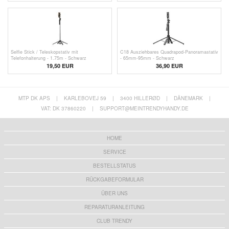
Selfie Stick / Teleskopstativ mit
C18 Ausziehbares Quadrapod-Panoramastativ
Telefonhalterung - 1.75m - Schwarz
- 65mm-95mm - Schwarz
19,50
EUR
36,90 EUR
MTP DK APS
|
KARLEBOVEJ 59
|
3400 HILLERØD
|
DÄNEMARK
|
VAT: DK 37860220
|
SUPPORT@MEINTRENDYHANDY.DE
HOME
SERVICE
BESTELLSTATUS
RÜCKGABEFORMULAR
ÜBER UNS
REPARATURANLEITUNG
CLUB TRENDY