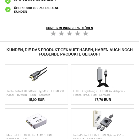
ÜBER 8.000.000 ZUFRIEDENE
KUNDEN
KUNDENMEINUNG HINZUFÜGEN
KUNDEN, DIE DAS PRODUKT GEKAUFT HABEN, HABEN AUCH NOCH
FOLGENDE PRODUKTE GEKAUFT
Tech-Protect UltraBoost Typ-C zu HDMI 2.0
Full HD Lightning zu HDMI AV Adapter -
Kabel - 4K/60Hz, 1.8m - Schwarz
iPhone, iPad, iPod - Schwarz
15,00 EUR
17,70 EUR
Mini Full HD 1080p RCA AV / HDMI
Tech-Protect HB07 HDMI Splitter 2x1 -
Konverter - Weiß
4K/60Hz - Space Grau