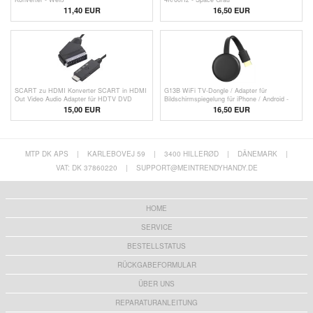
11,40 EUR
16,50 EUR
SCART zu HDMI Konverter SCART in HDMI
G13B WiFi TV-Dongle / Adapter für
Out Video Audio Adapter für HDTV DVD
Bildschirmspiegelung für iPhone / Android -
2.4G - Schwarz
15,00 EUR
16,50
EUR
MTP DK APS
|
KARLEBOVEJ 59
|
3400 HILLERØD
|
DÄNEMARK
|
VAT: DK 37860220
|
SUPPORT@MEINTRENDYHANDY.DE
HOME
SERVICE
BESTELLSTATUS
RÜCKGABEFORMULAR
ÜBER UNS
REPARATURANLEITUNG