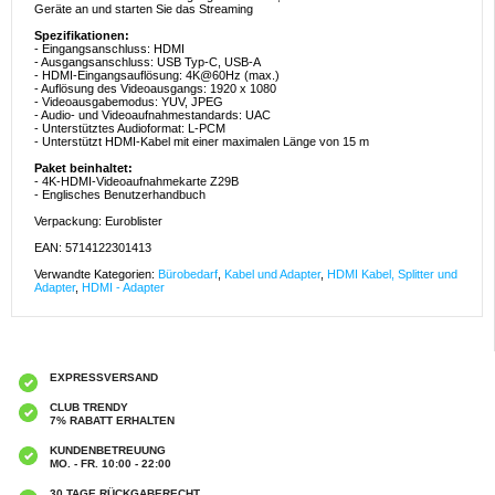
Geräte an und starten Sie das Streaming
Spezifikationen:
- Eingangsanschluss: HDMI
- Ausgangsanschluss: USB Typ-C, USB-A
- HDMI-Eingangsauflösung: 4K@60Hz (max.)
- Auflösung des Videoausgangs: 1920 x 1080
- Videoausgabemodus: YUV, JPEG
- Audio- und Videoaufnahmestandards: UAC
- Unterstütztes Audioformat: L-PCM
- Unterstützt HDMI-Kabel mit einer maximalen Länge von 15 m
Paket beinhaltet:
- 4K-HDMI-Videoaufnahmekarte Z29B
- Englisches Benutzerhandbuch
Verpackung: Euroblister
EAN: 5714122301413
Verwandte Kategorien:
Bürobedarf
,
Kabel und Adapter
,
HDMI Kabel, Splitter und
Adapter
,
HDMI - Adapter
EXPRESSVERSAND
CLUB TRENDY
7% RABATT ERHALTEN
KUNDENBETREUUNG
MO. - FR. 10:00 - 22:00
30 TAGE RÜCKGABERECHT