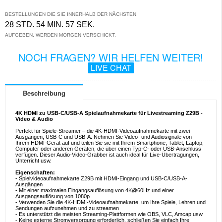
BESTELLUNGEN DIE SIE INNERHALB DER NÄCHSTEN
28 STD. 54 MIN. 57 SEK.
AUFGEBEN, WERDEN MORGEN VERSCHICKT.
NOCH FRAGEN? WIR HELFEN WEITER!
LIVE CHAT
Beschreibung
4K HDMI zu USB-C/USB-A Spielaufnahmekarte für Livestreaming Z29B -
Video & Audio
Perfekt für Spiele-Streamer – die 4K-HDMI-Videoaufnahmekarte mit zwei
Ausgängen, USB-C und USB-A. Nehmen Sie Video- und Audiosignale von
Ihrem HDMI-Gerät auf und teilen Sie sie mit Ihrem Smartphone, Tablet, Laptop,
Computer oder anderen Geräten, die über einen Typ-C- oder USB-Anschluss
verfügen. Dieser Audio-Video-Grabber ist auch ideal für Live-Übertragungen,
Unterricht usw.
Eigenschaften:
- Spielvideoaufnahmekarte Z29B mit HDMI-Eingang und USB-C/USB-A-
Ausgängen
- Mit einer maximalen Eingangsauflösung von 4K@60Hz und einer
Ausgangsauflösung von 1080p
- Verwenden Sie die 4K-HDMI-Videoaufnahmekarte, um Ihre Spiele, Lehren und
Sendungen aufzunehmen und zu streamen
- Es unterstützt die meisten Streaming-Plattformen wie OBS, VLC, Amcap usw.
- Keine externe Stromversorgung erforderlich, schließen Sie einfach Ihre