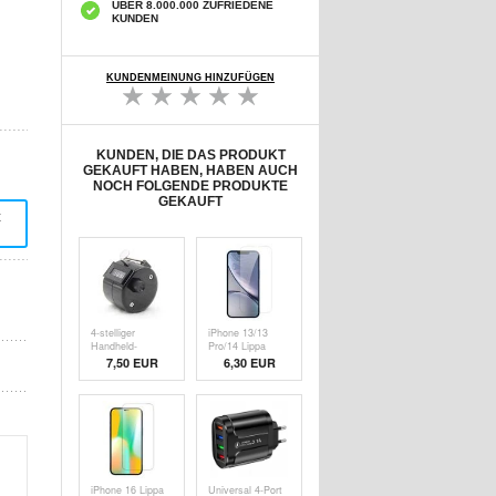
ÜBER 8.000.000 ZUFRIEDENE
KUNDEN
KUNDENMEINUNG HINZUFÜGEN
KUNDEN, DIE DAS PRODUKT
GEKAUFT HABEN, HABEN AUCH
NOCH FOLGENDE PRODUKTE
GEKAUFT
t
4-stelliger
iPhone 13/13
Handheld-
Pro/14 Lippa
Digitalzähler -
2.5D Panzerglas
7,50
EUR
6,30
EUR
Schwarz
- 9H - Klar
iPhone 16 Lippa
Universal 4-Port