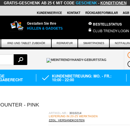
GRATIS-GESCHENK
AB 25 € MIT CODE
GESCHENK
-
KONDITIONEN
KUNDENSERVICE
KONTAKT
RÜCKGABEFORMULAR
AGB
Gestalten Sie Ihre
BESTELLSTATUS
HÜLLEN & GADGETS
CLUB TRENDY-LOGIN
IPAD UND TABLET ZUBEHÖR
REPARATUR
SMARTPHONES
NOTFALLR
AGE
KUNDENBETREUUNG: MO. - FR.:
GABERECHT
10:00 - 22:00
COUNTER - PINK
ARTIKEL-NR.:
3010214
LIEFERUNG IN 20-25 WERKTAGEN
ZZGL. VERSANDKOSTEN