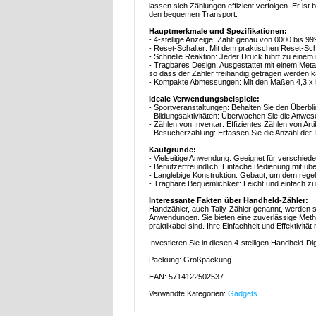
lassen sich Zählungen effizient verfolgen. Er ist
den bequemen Transport.
Hauptmerkmale und Spezifikationen:
- 4-stellige Anzeige: Zählt genau von 0000 bis 9
- Reset-Schalter: Mit dem praktischen Reset-Sch
- Schnelle Reaktion: Jeder Druck führt zu einem
- Tragbares Design: Ausgestattet mit einem Meta
so dass der Zähler freihändig getragen werden k
- Kompakte Abmessungen: Mit den Maßen 4,3 x 5
Ideale Verwendungsbeispiele:
- Sportveranstaltungen: Behalten Sie den Überbl
- Bildungsaktivitäten: Überwachen Sie die Anwese
- Zählen von Inventar: Effizientes Zählen von Art
- Besucherzählung: Erfassen Sie die Anzahl der 
Kaufgründe:
- Vielseitige Anwendung: Geeignet für verschie
- Benutzerfreundlich: Einfache Bedienung mit ü
- Langlebige Konstruktion: Gebaut, um dem re
- Tragbare Bequemlichkeit: Leicht und einfach zu 
Interessante Fakten über Handheld-Zähler:
Handzähler, auch Tally-Zähler genannt, werden s
Anwendungen. Sie bieten eine zuverlässige Metho
praktikabel sind. Ihre Einfachheit und Effektivit
Investieren Sie in diesen 4-stelligen Handheld-Dig
Packung: Großpackung
EAN: 5714122502537
Verwandte Kategorien:
Gadgets