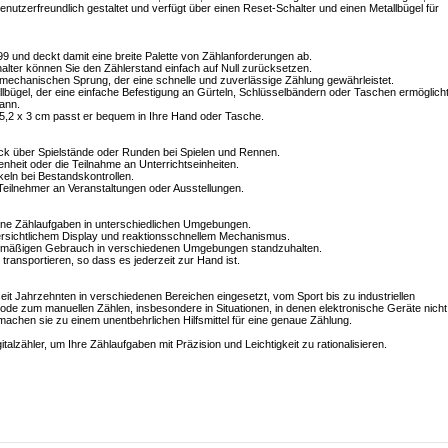
 benutzerfreundlich gestaltet und verfügt über einen Reset-Schalter und einen Metallbügel für
999 und deckt damit eine breite Palette von Zählanforderungen ab.
alter können Sie den Zählerstand einfach auf Null zurücksetzen.
 mechanischen Sprung, der eine schnelle und zuverlässige Zählung gewährleistet.
llbügel, der eine einfache Befestigung an Gürteln, Schlüsselbändern oder Taschen ermöglicht
ann.
,2 x 3 cm passt er bequem in Ihre Hand oder Tasche.
ick über Spielstände oder Runden bei Spielen und Rennen.
nheit oder die Teilnahme an Unterrichtseinheiten.
ikeln bei Bestandskontrollen.
Teilnehmer an Veranstaltungen oder Ausstellungen.
dene Zählaufgaben in unterschiedlichen Umgebungen.
bersichtlichem Display und reaktionsschnellem Mechanismus.
gelmäßigen Gebrauch in verschiedenen Umgebungen standzuhalten.
transportieren, so dass es jederzeit zur Hand ist.
eit Jahrzehnten in verschiedenen Bereichen eingesetzt, vom Sport bis zu industriellen
de zum manuellen Zählen, insbesondere in Situationen, in denen elektronische Geräte nicht
ät machen sie zu einem unentbehrlichen Hilfsmittel für eine genaue Zählung.
italzähler, um Ihre Zählaufgaben mit Präzision und Leichtigkeit zu rationalisieren.