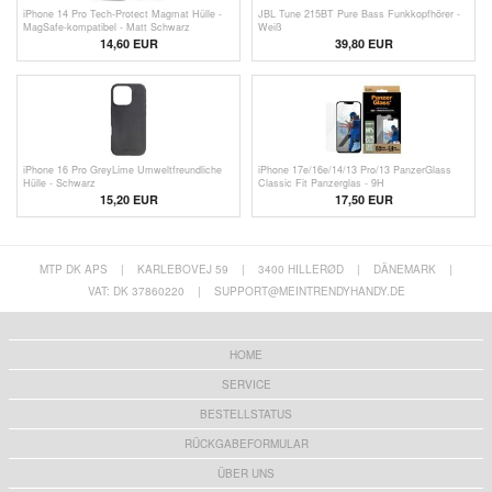
iPhone 14 Pro Tech-Protect Magmat Hülle -
JBL Tune 215BT Pure Bass Funkkopfhörer -
MagSafe-kompatibel - Matt Schwarz
Weiß
14,60 EUR
39,80 EUR
iPhone 16 Pro GreyLime Umweltfreundliche
iPhone 17e/16e/14/13 Pro/13 PanzerGlass
Hülle - Schwarz
Classic Fit Panzerglas - 9H
15,20 EUR
17,50 EUR
MTP DK APS
|
KARLEBOVEJ 59
|
3400 HILLERØD
|
DÄNEMARK
|
VAT: DK 37860220
|
SUPPORT@MEINTRENDYHANDY.DE
HOME
SERVICE
BESTELLSTATUS
RÜCKGABEFORMULAR
ÜBER UNS