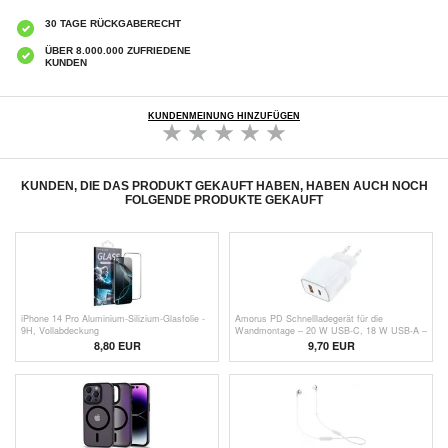
30 TAGE RÜCKGABERECHT
ÜBER 8.000.000 ZUFRIEDENE
KUNDEN
KUNDENMEINUNG HINZUFÜGEN
KUNDEN, DIE DAS PRODUKT GEKAUFT HABEN, HABEN AUCH NOCH
FOLGENDE PRODUKTE GEKAUFT
iPhone 14 Pro Aluminium-Silizium-Glasfolie -
Amorus PD Schnellladegerät für die
9H, Vollabdeckung
Wandmontage – 20 W USB-C, 18 W USB-A –
Weiß
8,80 EUR
9,70
EUR