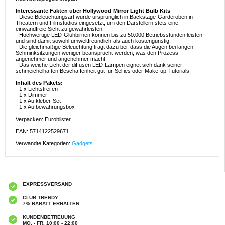
Interessante Fakten über Hollywood Mirror Light Bulb Kits
- Diese Beleuchtungsart wurde ursprünglich in Backstage-Garderoben in
Theatern und Filmstudios eingesetzt, um den Darstellern stets eine
einwandfreie Sicht zu gewährleisten.
- Hochwertige LED-Glühbirnen können bis zu 50.000 Betriebsstunden leisten
und sind damit sowohl umweltfreundlich als auch kostengünstig.
- Die gleichmäßige Beleuchtung trägt dazu bei, dass die Augen bei langen
Schminksitzungen weniger beansprucht werden, was den Prozess
angenehmer und angenehmer macht.
- Das weiche Licht der diffusen LED-Lampen eignet sich dank seiner
schmeichelhaften Beschaffenheit gut für Selfies oder Make-up-Tutorials.
Inhalt des Pakets:
- 1 x Lichtstreifen
- 1 x Dimmer
- 1 x Aufkleber-Set
- 1 x Aufbewahrungsbox
Verpacken: Euroblister
EAN: 5714122529671
Verwandte Kategorien:
Gadgets
EXPRESSVERSAND
CLUB TRENDY
7% RABATT ERHALTEN
KUNDENBETREUUNG
MO. - FR. 10:00 - 22:00