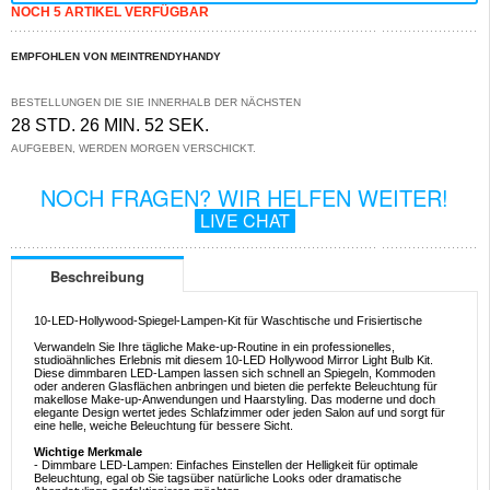
NOCH 5 ARTIKEL VERFÜGBAR
EMPFOHLEN VON MEINTRENDYHANDY
BESTELLUNGEN DIE SIE INNERHALB DER NÄCHSTEN
28 STD. 26 MIN. 52 SEK.
AUFGEBEN, WERDEN MORGEN VERSCHICKT.
NOCH FRAGEN? WIR HELFEN WEITER!
LIVE CHAT
Beschreibung
10-LED-Hollywood-Spiegel-Lampen-Kit für Waschtische und Frisiertische
Verwandeln Sie Ihre tägliche Make-up-Routine in ein professionelles,
studioähnliches Erlebnis mit diesem 10-LED Hollywood Mirror Light Bulb Kit.
Diese dimmbaren LED-Lampen lassen sich schnell an Spiegeln, Kommoden
oder anderen Glasflächen anbringen und bieten die perfekte Beleuchtung für
makellose Make-up-Anwendungen und Haarstyling. Das moderne und doch
elegante Design wertet jedes Schlafzimmer oder jeden Salon auf und sorgt für
eine helle, weiche Beleuchtung für bessere Sicht.
Wichtige Merkmale
- Dimmbare LED-Lampen: Einfaches Einstellen der Helligkeit für optimale
Beleuchtung, egal ob Sie tagsüber natürliche Looks oder dramatische