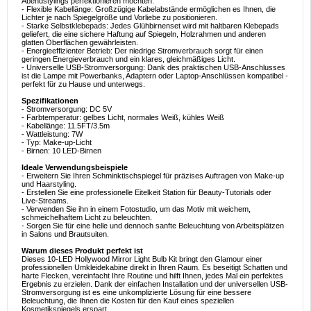
Abendstylings perfektionieren möchten.
- Flexible Kabellänge: Großzügige Kabelabstände ermöglichen es Ihnen, die
Lichter je nach Spiegelgröße und Vorliebe zu positionieren.
- Starke Selbstklebepads: Jedes Glühbirnenset wird mit haltbaren Klebepads
geliefert, die eine sichere Haftung auf Spiegeln, Holzrahmen und anderen
glatten Oberflächen gewährleisten.
- Energieeffizienter Betrieb: Der niedrige Stromverbrauch sorgt für einen
geringen Energieverbrauch und ein klares, gleichmäßiges Licht.
- Universelle USB-Stromversorgung: Dank des praktischen USB-Anschlusses
ist die Lampe mit Powerbanks, Adaptern oder Laptop-Anschlüssen kompatibel -
perfekt für zu Hause und unterwegs.
Spezifikationen
- Stromversorgung: DC 5V
- Farbtemperatur: gelbes Licht, normales Weiß, kühles Weiß
- Kabellänge: 11.5FT/3.5m
- Wattleistung: 7W
- Typ: Make-up-Licht
- Birnen: 10 LED-Birnen
Ideale Verwendungsbeispiele
- Erweitern Sie Ihren Schminktischspiegel für präzises Auftragen von Make-up
und Haarstyling.
- Erstellen Sie eine professionelle Eitelkeit Station für Beauty-Tutorials oder
Live-Streams.
- Verwenden Sie ihn in einem Fotostudio, um das Motiv mit weichem,
schmeichelhaftem Licht zu beleuchten.
- Sorgen Sie für eine helle und dennoch sanfte Beleuchtung von Arbeitsplätzen
in Salons und Brautsuiten.
Warum dieses Produkt perfekt ist
Dieses 10-LED Hollywood Mirror Light Bulb Kit bringt den Glamour einer
professionellen Umkleidekabine direkt in Ihren Raum. Es beseitigt Schatten und
harte Flecken, vereinfacht Ihre Routine und hilft Ihnen, jedes Mal ein perfektes
Ergebnis zu erzielen. Dank der einfachen Installation und der universellen USB-
Stromversorgung ist es eine unkomplizierte Lösung für eine bessere
Beleuchtung, die Ihnen die Kosten für den Kauf eines speziellen
Kosmetikspiegels erspart.